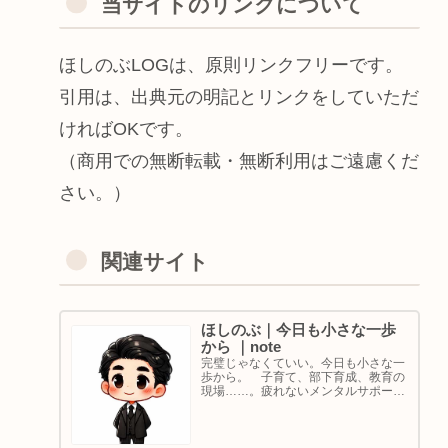
当サイトのリンクについて
ほしのぶLOGは、原則リンクフリーです。
引用は、出典元の明記とリンクをしていただ
ければOKです。
（商用での無断転載・無断利用はご遠慮くだ
さい。）
関連サイト
ほしのぶ｜今日も小さな一歩
から ｜note
完璧じゃなくていい。今日も小さな一
歩から。 子育て、部下育成、教育の
現場……。疲れないメンタルサポート
の着目点。法人代表／ゴルフ・ボルダ
リング好き。ちょっと健康オタクな中
年カウンセラーです。