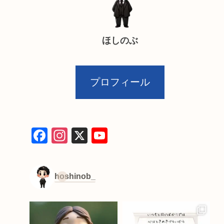
ほしのぶ
プロフィール
F
In
X
Y
a
st
o
c
a
u
hoshinob_
e
gr
T
b
a
u
o
m
b