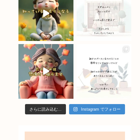
o
e
k
C
h
a
n
n
el
さらに読み込む...
Instagram でフォロー