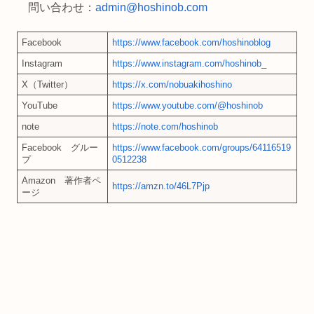
問い合わせ：
admin@hoshinob.com
Facebook
https://www.facebook.com/hoshinoblog
Instagram
https://www.instagram.com/hoshinob_
X（Twitter）
https://x.com/nobuakihoshino
YouTube
https://www.youtube.com/@hoshinob
note
https://note.com/hoshinob
Facebook グルー
https://www.facebook.com/groups/64116519
プ
0512238
Amazon 著作者ペ
https://amzn.to/46L7Pjp
ージ