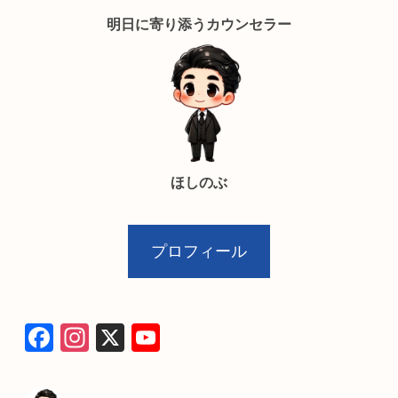
明日に寄り添うカウンセラー
ほしのぶ
プロフィール
F
In
X
Y
a
st
o
c
a
u