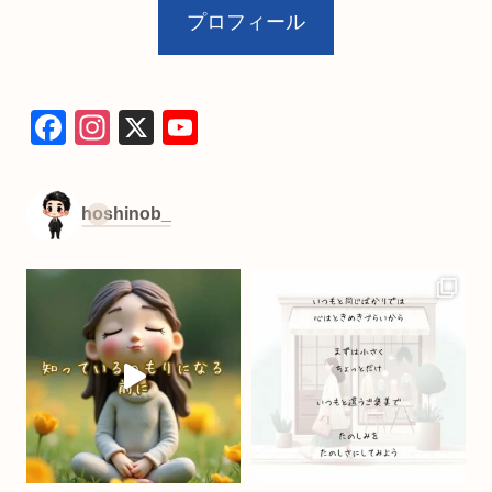
プロフィール
F
In
X
Y
a
st
o
c
a
u
hoshinob_
e
gr
T
b
a
u
o
m
b
o
e
k
C
h
a
n