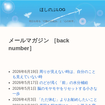
ほしのぶLOG
明日を彩る「行動の仕組み」と「心の科学」
メールマガジン ［back
number］
2026年6月19日
周りが見えない時は、自分のこと
も見えていない時
2026年5月17日
のどが渇く「前」の水分補給
2026年5月1日
脳のモヤモヤをリセットする小さな
一歩
2026年4月3日
「ただ休む」よりお勧めしたいこと