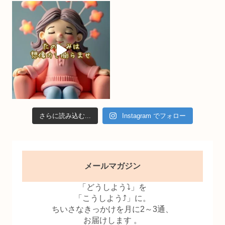
n
el
さらに読み込む...
Instagram でフォロー
メールマガジン
「どうしよう⤵」を
「こうしよう⤴」に。
ちいさなきっかけを月に2～3通、
お届けします 。