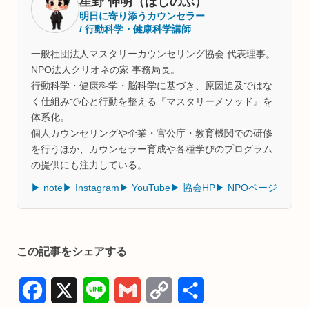
星野 伸明（ほしのぶ）
明日に寄り添うカウンセラー
/ 行動科学・健康科学講師
一般社団法人マスタリーカウンセリング協会 代表理事。
NPO法人クリオネの家 事務局長。
行動科学・健康科学・脳科学に基づき、原因追及ではな
く仕組みで心と行動を整える『マスタリーメソッド』を
体系化。
個人カウンセリングや企業・官公庁・教育機関での研修
を行うほか、カウンセラー育成や各種学びのプログラム
の提供にも注力している。
▶ note
▶ Instagram
▶ YouTube
▶ 協会HP
▶ NPOページ
この記事をシェアする
F
X
L
G
C
共