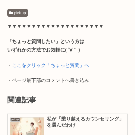
a
i
m
o
有
pick up
c
n
a
p
e
e
i
y
▼▼▼▼▼▼▼▼▼▼▼▼▼▼▼▼▼▼▼▼
b
l
L
「ちょっと質問したい」という方は
o
i
いずれかの方法でお気軽に( ´∀｀ )
o
n
・
ここをクリック「ちょっと質問」へ
k
k
・ページ最下部のコメントへ書き込み
関連記事
私が「乗り越えるカウンセリング」
pick up
を選んだわけ