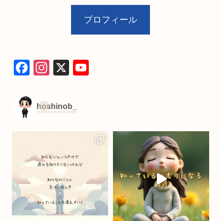
プロフィール
F
In
X
Y
a
st
o
c
a
u
hoshinob_
e
gr
T
b
a
u
o
m
b
o
e
k
C
h
a