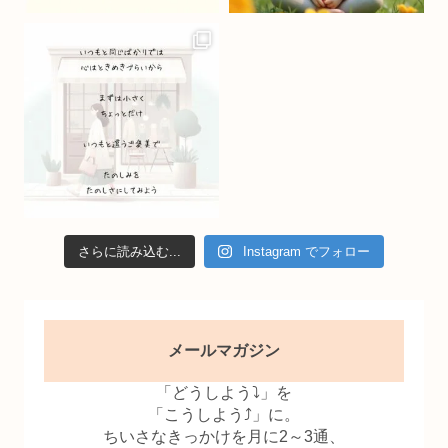
n
n
el
さらに読み込む...
Instagram でフォロー
メールマガジン
「どうしよう⤵」を
「こうしよう⤴」に。
ちいさなきっかけを月に2～3通、