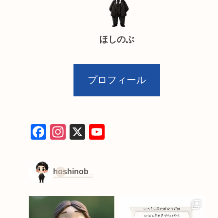
ほしのぶ
プロフィール
F
In
X
Y
a
st
o
c
a
u
hoshinob_
e
gr
T
b
a
u
o
m
b