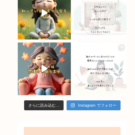
o
e
k
C
h
a
n
n
el
さらに読み込む...
Instagram でフォロー