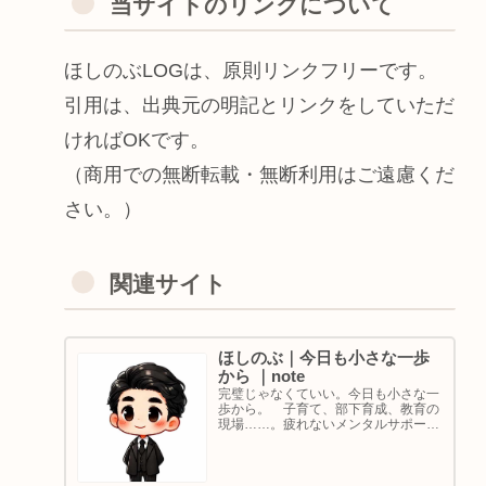
当サイトのリンクについて
ほしのぶLOGは、原則リンクフリーです。
引用は、出典元の明記とリンクをしていただ
ければOKです。
（商用での無断転載・無断利用はご遠慮くだ
さい。）
関連サイト
ほしのぶ｜今日も小さな一歩
から ｜note
完璧じゃなくていい。今日も小さな一
歩から。 子育て、部下育成、教育の
現場……。疲れないメンタルサポート
の着目点。法人代表／ゴルフ・ボルダ
リング好き。ちょっと健康オタクな中
年カウンセラーです。