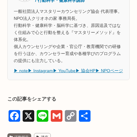
/ 行動科学・健康科学講師
一般社団法人マスタリーカウンセリング協会 代表理事。
NPO法人クリオネの家 事務局長。
行動科学・健康科学・脳科学に基づき、原因追及ではな
く仕組みで心と行動を整える『マスタリーメソッド』を
体系化。
個人カウンセリングや企業・官公庁・教育機関での研修
を行うほか、カウンセラー育成や各種学びのプログラム
の提供にも注力している。
▶ note
▶ Instagram
▶ YouTube
▶ 協会HP
▶ NPOページ
この記事をシェアする
F
X
L
G
C
共
a
i
m
o
有