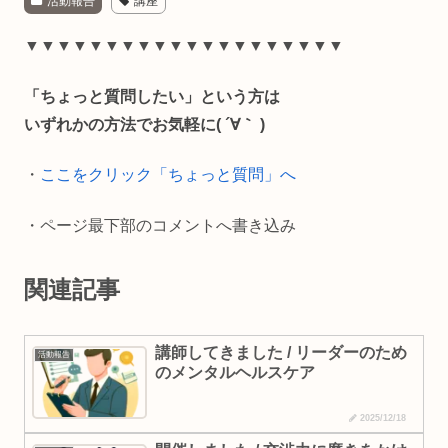
活動報告
講座
c
n
a
p
e
e
i
y
▼▼▼▼▼▼▼▼▼▼▼▼▼▼▼▼▼▼▼▼
b
l
L
「ちょっと質問したい」という方は
o
i
いずれかの方法でお気軽に( ´∀｀ )
o
n
・
ここをクリック「ちょっと質問」へ
k
k
・ページ最下部のコメントへ書き込み
関連記事
講師してきました / リーダーのため
活動報告
のメンタルヘルスケア
2025/12/18