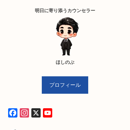
明日に寄り添うカウンセラー
ほしのぶ
プロフィール
F
In
X
Y
a
st
o