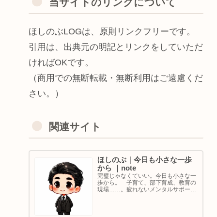
当サイトのリンクについて
ほしのぶLOGは、原則リンクフリーです。
引用は、出典元の明記とリンクをしていただ
ければOKです。
（商用での無断転載・無断利用はご遠慮くだ
さい。）
関連サイト
ほしのぶ｜今日も小さな一歩
から ｜note
完璧じゃなくていい。今日も小さな一
歩から。 子育て、部下育成、教育の
現場……。疲れないメンタルサポート
の着目点。法人代表／ゴルフ・ボルダ
リング好き。ちょっと健康オタクな中
年カウンセラーです。