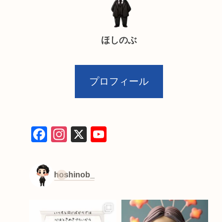
ほしのぶ
プロフィール
F
In
X
Y
a
st
o
c
a
u
hoshinob_
e
gr
T
b
a
u
o
m
b