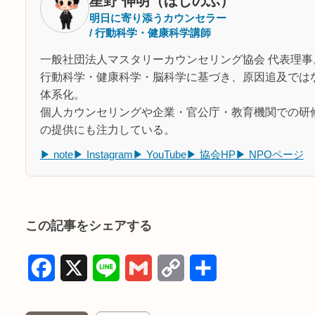
星野 伸明（ほしのぶ）
明日に寄り添うカウンセラー
/ 行動科学・健康科学講師
一般社団法人マスタリーカウンセリング協会 代表理事
行動科学・健康科学・脳科学に基づき、原因追及では
体系化。
個人カウンセリングや企業・官公庁・教育機関での研
の提供にも注力している。
▶ note
▶ Instagram
▶ YouTube
▶ 協会HP
▶ NPOページ
この記事をシェアする
F
X
L
G
C
共
a
i
m
o
有