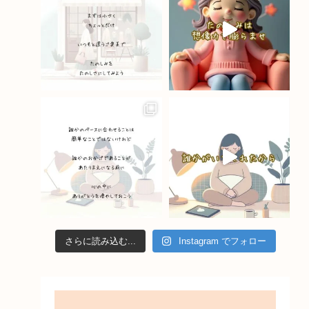
o
e
k
C
h
a
n
n
el
さらに読み込む...
Instagram でフォロー