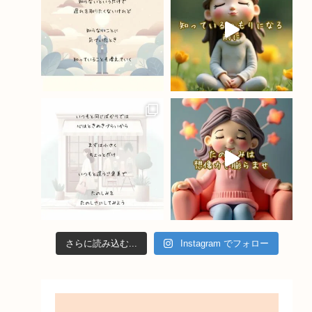
o
e
k
C
h
a
n
n
el
さらに読み込む...
Instagram でフォロー