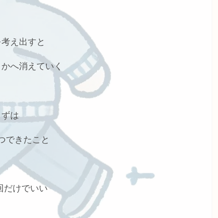
を考え出すと
こかへ消えていく
まずは
つできたこと
回だけでいい