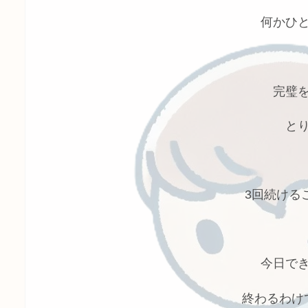
何かひ
完璧
と
3回続ける
今日で
終わるわけ