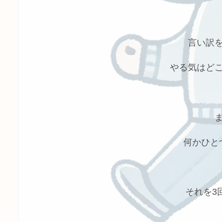
言い訳
やる気はど
何かひと
それを3