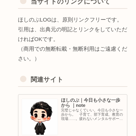
当サイトのリンクについて
ほしのぶLOGは、原則リンクフリーです。
引用は、出典元の明記とリンクをしていただ
ければOKです。
（商用での無断転載・無断利用はご遠慮くだ
さい。）
関連サイト
ほしのぶ｜今日も小さな一歩
から ｜note
完璧じゃなくていい。今日も小さな一
歩から。 子育て、部下育成、教育の
現場……。疲れないメンタルサポート
の着目点。法人代表／ゴルフ・ボルダ
リング好き。ちょっと健康オタクな中
年カウンセラーです。