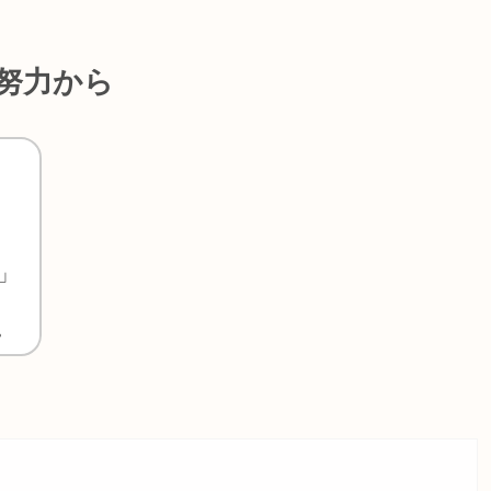
努力から
た
」
。