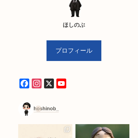
ほしのぶ
プロフィール
F
In
X
Y
a
st
o
c
a
u
hoshinob_
e
gr
T
b
a
u
o
m
b