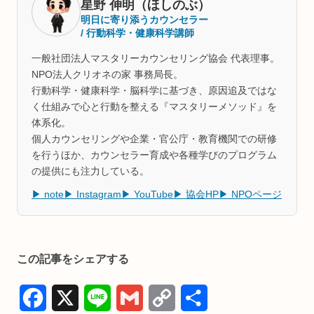
星野 伸明（ほしのぶ）
明日に寄り添うカウンセラー
/ 行動科学・健康科学講師
一般社団法人マスタリーカウンセリング協会 代表理事。
NPO法人クリオネの家 事務局長。
行動科学・健康科学・脳科学に基づき、原因追及ではな
く仕組みで心と行動を整える『マスタリーメソッド』を
体系化。
個人カウンセリングや企業・官公庁・教育機関での研修
を行うほか、カウンセラー育成や各種学びのプログラム
の提供にも注力している。
▶ note
▶ Instagram
▶ YouTube
▶ 協会HP
▶ NPOページ
この記事をシェアする
F
X
L
G
C
共