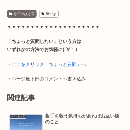
a
i
m
o
有
今日のひと言
気づき
c
n
a
p
e
e
i
y
▼▼▼▼▼▼▼▼▼▼▼▼▼▼▼▼▼▼▼▼
b
l
L
「ちょっと質問したい」という方は
o
i
いずれかの方法でお気軽に( ´∀｀ )
o
n
・
ここをクリック「ちょっと質問」へ
k
k
・ページ最下部のコメントへ書き込み
関連記事
相手を敬う気持ちがあればお互い様
今日のひと言
のこと