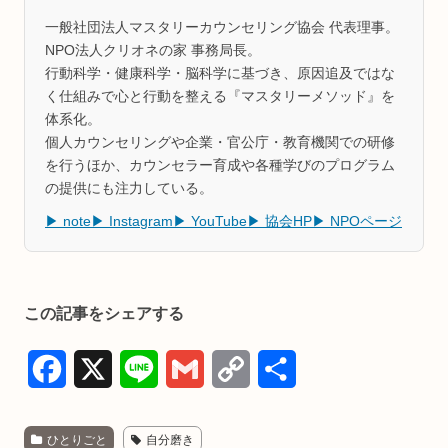
一般社団法人マスタリーカウンセリング協会 代表理事。
NPO法人クリオネの家 事務局長。
行動科学・健康科学・脳科学に基づき、原因追及ではな
く仕組みで心と行動を整える『マスタリーメソッド』を
体系化。
個人カウンセリングや企業・官公庁・教育機関での研修
を行うほか、カウンセラー育成や各種学びのプログラム
の提供にも注力している。
▶ note
▶ Instagram
▶ YouTube
▶ 協会HP
▶ NPOページ
この記事をシェアする
F
X
L
G
C
共
a
i
m
o
有
ひとりごと
自分磨き
c
n
a
p