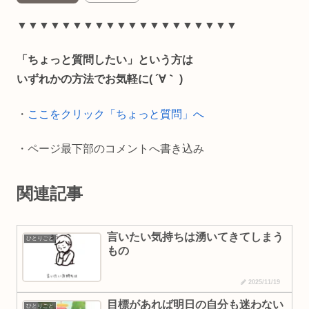
e
e
i
y
▼▼▼▼▼▼▼▼▼▼▼▼▼▼▼▼▼▼▼▼
b
l
L
「ちょっと質問したい」という方は
o
i
いずれかの方法でお気軽に( ´∀｀ )
o
n
・
ここをクリック「ちょっと質問」へ
k
k
・ページ最下部のコメントへ書き込み
関連記事
言いたい気持ちは湧いてきてしまう
ひとりごと
もの
2025/11/19
目標があれば明日の自分も迷わない
ひとりごと