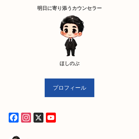
明日に寄り添うカウンセラー
ほしのぶ
プロフィール
F
In
X
Y
a
st
o
c
a
u