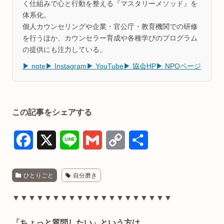
く仕組みで心と行動を整える『マスタリーメソッド』を
体系化。
個人カウンセリングや企業・官公庁・教育機関での研修
を行うほか、カウンセラー育成や各種学びのプログラム
の提供にも注力している。
▶ note
▶ Instagram
▶ YouTube
▶ 協会HP
▶ NPOページ
この記事をシェアする
F
X
L
G
C
共
a
i
m
o
有
ひとりごと
自分磨き
c
n
a
p
e
e
i
y
▼▼▼▼▼▼▼▼▼▼▼▼▼▼▼▼▼▼▼▼
b
l
L
「ちょっと質問したい」という方は