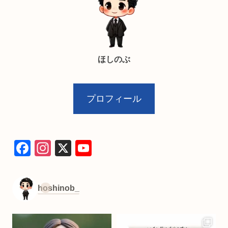
ほしのぶ
プロフィール
F
In
X
Y
a
st
o
c
a
u
hoshinob_
e
gr
T
b
a
u