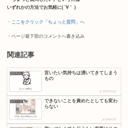
o
i
いずれかの方法でお気軽に( ´∀｀ )
o
n
・
ここをクリック「ちょっと質問」へ
k
k
・ページ最下部のコメントへ書き込み
関連記事
言いたい気持ちは湧いてきてしまう
ひとりごと
もの
2025/11/19
できないことを責めたとしても変わ
ひとりごと
らない
2026/1/6