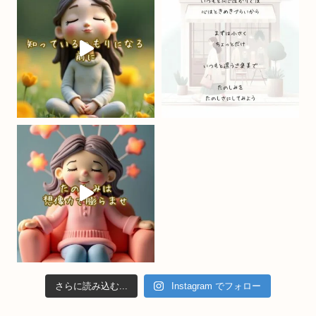
o
m
b
o
e
k
C
h
a
n
n
el
さらに読み込む...
Instagram でフォロー