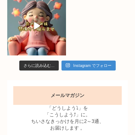
n
el
さらに読み込む...
Instagram でフォロー
メールマガジン
「どうしよう⤵」を
「こうしよう⤴」に。
ちいさなきっかけを月に2～3通、
お届けします 。