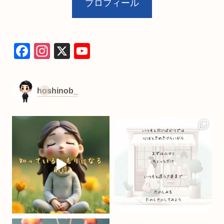
プロフィール
F
In
X
Y
a
st
o
c
a
u
hoshinob_
e
gr
T
b
a
u
o
m
b
o
e
k
C
h
a
n