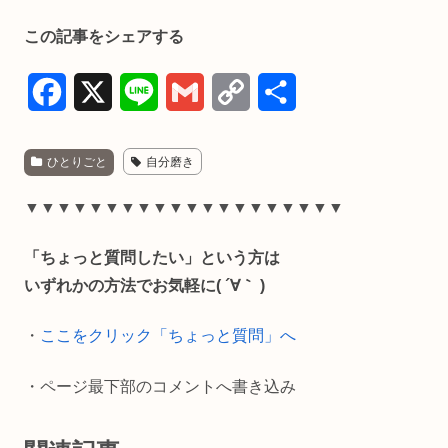
この記事をシェアする
F
X
L
G
C
共
a
i
m
o
有
ひとりごと
自分磨き
c
n
a
p
e
e
i
y
▼▼▼▼▼▼▼▼▼▼▼▼▼▼▼▼▼▼▼▼
b
l
L
「ちょっと質問したい」という方は
o
i
いずれかの方法でお気軽に( ´∀｀ )
o
n
・
ここをクリック「ちょっと質問」へ
k
k
・ページ最下部のコメントへ書き込み