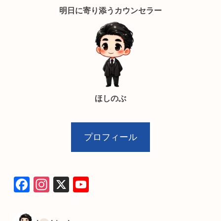
明日に寄り添うカウンセラー
ほしのぶ
プロフィール
F
In
X
Y
a
st
o
c
a
u