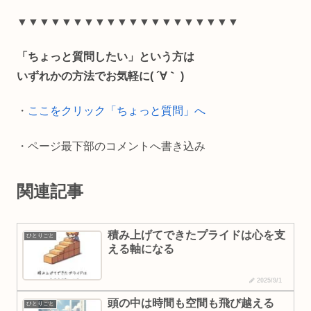
e
e
i
y
▼▼▼▼▼▼▼▼▼▼▼▼▼▼▼▼▼▼▼▼
b
l
L
「ちょっと質問したい」という方は
o
i
いずれかの方法でお気軽に( ´∀｀ )
o
n
・
ここをクリック「ちょっと質問」へ
k
k
・ページ最下部のコメントへ書き込み
関連記事
積み上げてできたプライドは心を支
ひとりごと
える軸になる
2025/9/1
頭の中は時間も空間も飛び越える
ひとりごと