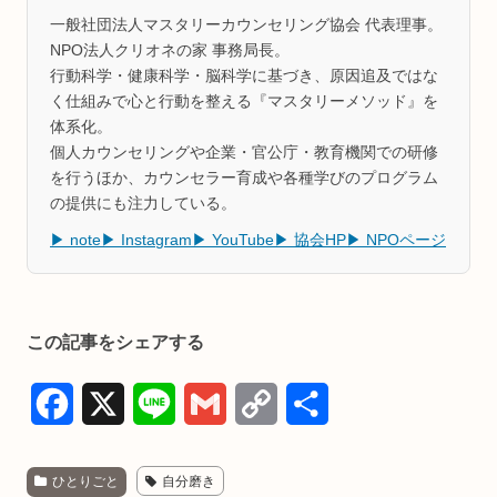
一般社団法人マスタリーカウンセリング協会 代表理事。
NPO法人クリオネの家 事務局長。
行動科学・健康科学・脳科学に基づき、原因追及ではな
く仕組みで心と行動を整える『マスタリーメソッド』を
体系化。
個人カウンセリングや企業・官公庁・教育機関での研修
を行うほか、カウンセラー育成や各種学びのプログラム
の提供にも注力している。
▶ note
▶ Instagram
▶ YouTube
▶ 協会HP
▶ NPOページ
この記事をシェアする
F
X
L
G
C
共
a
i
m
o
有
ひとりごと
自分磨き
c
n
a
p