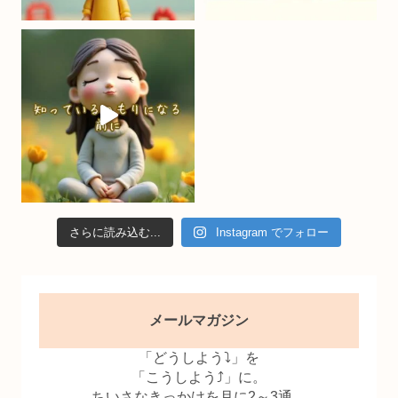
n
n
el
さらに読み込む...
Instagram でフォロー
メールマガジン
「どうしよう⤵」を
「こうしよう⤴」に。
ちいさなきっかけを月に2～3通、