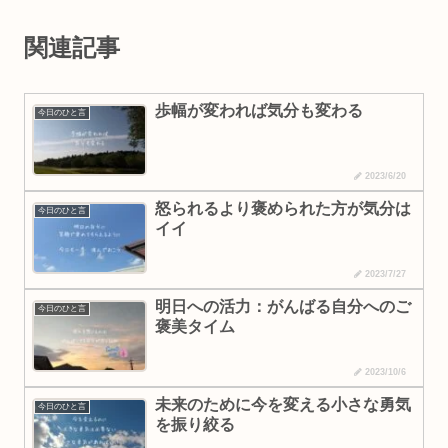
関連記事
歩幅が変われば気分も変わる
今日のひと言
2023/6/20
怒られるより褒められた方が気分は
今日のひと言
イイ
2023/7/27
明日への活力：がんばる自分へのご
今日のひと言
褒美タイム
2023/10/6
未来のために今を変える小さな勇気
今日のひと言
を振り絞る