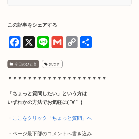
この記事をシェアする
F
X
L
G
C
共
a
i
m
o
有
今日のひと言
気づき
c
n
a
p
e
e
i
y
▼▼▼▼▼▼▼▼▼▼▼▼▼▼▼▼▼▼▼▼
b
l
L
「ちょっと質問したい」という方は
o
i
いずれかの方法でお気軽に( ´∀｀ )
o
n
・
ここをクリック「ちょっと質問」へ
k
k
・ページ最下部のコメントへ書き込み