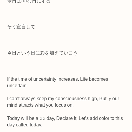
今日は○○な日にする
そう宣言して
今日という日に彩を加えていこう
If the time of uncertainty increases, Life becomes
uncertain.
I can’t always keep my consciousness high, But ｙour
mind attracts what you focus on.
Today will be a ○○ day, Declare it, Let’s add color to this
day called today.