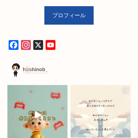
プロフィール
F
In
X
Y
a
st
o
c
a
u
hoshinob_
e
gr
T
b
a
u
o
m
b
o
e
k
C
h
a