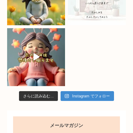
h
a
n
n
el
さらに読み込む...
Instagram でフォロー
メールマガジン