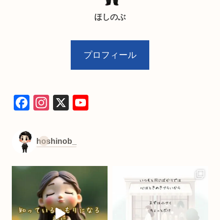
ほしのぶ
プロフィール
F
In
X
Y
a
st
o
c
a
u
hoshinob_
e
gr
T
b
a
u
o
m
b
o
e
k
C