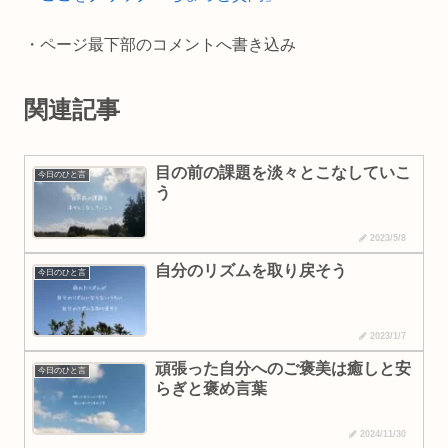
k
k
・ページ最下部のコメントへ書き込み
関連記事
目の前の課題を淡々とこなしていこ
今日のひと言
う
2023/5/8
自分のリズムを取り戻そう
今日のひと言
2023/1/7
頑張った自分へのご褒美は癒しと安
今日のひと言
らぎと褒め言葉
2024/11/30