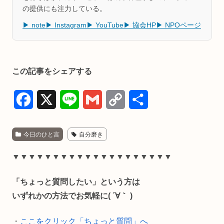
の提供にも注力している。
▶ note
▶ Instagram
▶ YouTube
▶ 協会HP
▶ NPOページ
この記事をシェアする
F
X
L
G
C
共
a
i
m
o
有
今日のひと言
自分磨き
c
n
a
p
e
e
i
y
▼▼▼▼▼▼▼▼▼▼▼▼▼▼▼▼▼▼▼▼
b
l
L
「ちょっと質問したい」という方は
o
i
いずれかの方法でお気軽に( ´∀｀ )
o
n
・
ここをクリック「ちょっと質問」へ