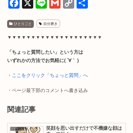
F
X
L
G
C
共
a
i
m
o
有
ひとりごと
自分磨き
c
n
a
p
e
e
i
y
▼▼▼▼▼▼▼▼▼▼▼▼▼▼▼▼▼▼▼▼
b
l
L
「ちょっと質問したい」という方は
o
i
いずれかの方法でお気軽に( ´∀｀ )
o
n
・
ここをクリック「ちょっと質問」へ
k
k
・ページ最下部のコメントへ書き込み
関連記事
笑顔を思い出すだけで不機嫌な顔は
ひとりごと