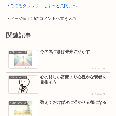
o
n
・
ここをクリック「ちょっと質問」へ
k
k
・ページ最下部のコメントへ書き込み
関連記事
今の気づきは未来に活かす
今日の小さな一歩
2026/2/26
心の貧しい富豪より心豊かな賢者を
今日の小さな一歩
目指そう
2025/4/21
数えておけば次に活かせる種になる
今日の小さな一歩