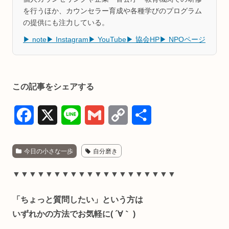
を行うほか、カウンセラー育成や各種学びのプログラム
の提供にも注力している。
▶ note
▶ Instagram
▶ YouTube
▶ 協会HP
▶ NPOページ
この記事をシェアする
F
X
L
G
C
共
a
i
m
o
有
今日の小さな一歩
自分磨き
c
n
a
p
e
e
i
y
▼▼▼▼▼▼▼▼▼▼▼▼▼▼▼▼▼▼▼▼
b
l
L
「ちょっと質問したい」という方は
o
i
いずれかの方法でお気軽に( ´∀｀ )