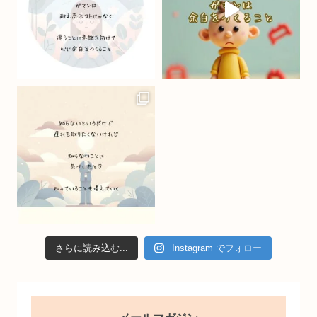
k
C
h
a
n
n
el
さらに読み込む...
Instagram でフォロー