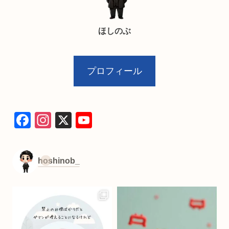
ほしのぶ
プロフィール
F
In
X
Y
a
st
o
c
a
u
hoshinob_
e
gr
T
b
a
u
o
m
b
o
e