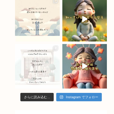
o
m
b
o
e
k
C
h
a
n
n
el
さらに読み込む...
Instagram でフォロー