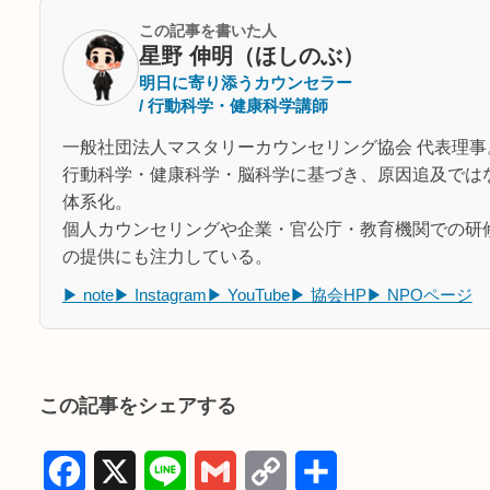
この記事を書いた人
星野 伸明（ほしのぶ）
明日に寄り添うカウンセラー
/ 行動科学・健康科学講師
一般社団法人マスタリーカウンセリング協会 代表理事
行動科学・健康科学・脳科学に基づき、原因追及では
体系化。
個人カウンセリングや企業・官公庁・教育機関での研
の提供にも注力している。
▶ note
▶ Instagram
▶ YouTube
▶ 協会HP
▶ NPOページ
この記事をシェアする
F
X
L
G
C
共