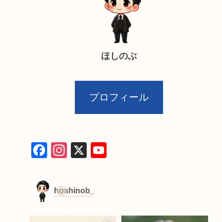
ほしのぶ
プロフィール
F
In
X
Y
a
st
o
c
a
u
hoshinob_
e
gr
T
b
a
u