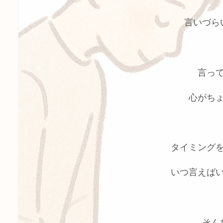
言いづら
言っ
心がち
タイミング
いつ言えば
そん