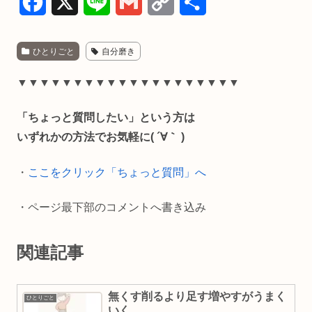
F
X
L
G
C
共
a
i
m
o
有
ひとりごと
自分磨き
c
n
a
p
e
e
i
y
▼▼▼▼▼▼▼▼▼▼▼▼▼▼▼▼▼▼▼▼
b
l
L
「ちょっと質問したい」という方は
o
i
いずれかの方法でお気軽に( ´∀｀ )
o
n
・
ここをクリック「ちょっと質問」へ
k
k
・ページ最下部のコメントへ書き込み
関連記事
無くす削るより足す増やすがうまく
ひとりごと
いく