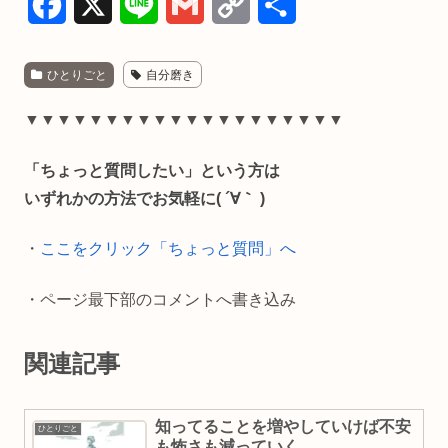
F
X
L
G
C
共
a
i
m
o
有
ひとりごと
自分磨き
c
n
a
p
e
e
i
y
▼▼▼▼▼▼▼▼▼▼▼▼▼▼▼▼▼▼▼▼
b
l
L
「ちょっと質問したい」という方は
o
i
いずれかの方法でお気軽に( ´∀｀ )
o
n
・
ここをクリック「ちょっと質問」へ
k
k
・ページ最下部のコメントへ書き込み
関連記事
知ってることを増やしていけば不安
ひとりごと
も怖さも減っていく