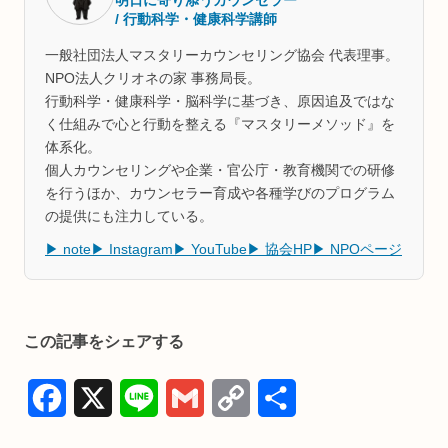
明日に寄り添うカウンセラー
/ 行動科学・健康科学講師
一般社団法人マスタリーカウンセリング協会 代表理事。
NPO法人クリオネの家 事務局長。
行動科学・健康科学・脳科学に基づき、原因追及ではな
く仕組みで心と行動を整える『マスタリーメソッド』を
体系化。
個人カウンセリングや企業・官公庁・教育機関での研修
を行うほか、カウンセラー育成や各種学びのプログラム
の提供にも注力している。
▶ note
▶ Instagram
▶ YouTube
▶ 協会HP
▶ NPOページ
この記事をシェアする
F
X
L
G
C
共
a
i
m
o
有