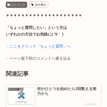
ひとりごと
自分磨き
c
n
a
p
e
e
i
y
▼▼▼▼▼▼▼▼▼▼▼▼▼▼▼▼▼▼▼▼
b
l
L
「ちょっと質問したい」という方は
o
i
いずれかの方法でお気軽に( ´∀｀ )
o
n
・
ここをクリック「ちょっと質問」へ
k
k
・ページ最下部のコメントへ書き込み
関連記事
何かひとつを始めたら3回数える努
ひとりごと
力から
2026/1/29