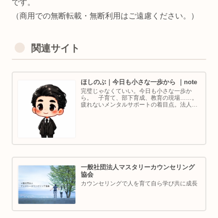
です。
（商用での無断転載・無断利用はご遠慮ください。）
関連サイト
ほしのぶ｜今日も小さな一歩から ｜note
完璧じゃなくていい。今日も小さな一歩か
ら。 子育て、部下育成、教育の現場……。
疲れないメンタルサポートの着目点。法人代
表／ゴルフ・ボルダリング好き。ちょっと健
康オタクな中年カウンセラーです。
一般社団法人マスタリーカウンセリング
協会
カウンセリングで人を育て自ら学び共に成長