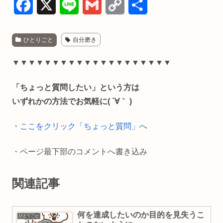
F
X
L
G
C
共
a
i
m
o
有
ひとりごと
自分磨き
c
n
a
p
e
e
i
y
▼▼▼▼▼▼▼▼▼▼▼▼▼▼▼▼▼▼▼▼
b
l
L
「ちょっと質問したい」という方は
o
i
いずれかの方法でお気軽に( ´∀｀ )
o
n
・
ここをクリック「ちょっと質問」へ
k
k
・ページ最下部のコメントへ書き込み
関連記事
何を達成したいのか目的を見失うこ
ひとりごと