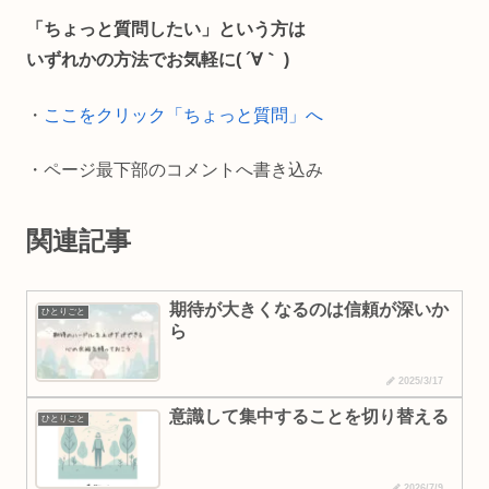
b
l
L
「ちょっと質問したい」という方は
o
i
いずれかの方法でお気軽に( ´∀｀ )
o
n
・
ここをクリック「ちょっと質問」へ
k
k
・ページ最下部のコメントへ書き込み
関連記事
期待が大きくなるのは信頼が深いか
ひとりごと
ら
2025/3/17
意識して集中することを切り替える
ひとりごと
2026/7/9