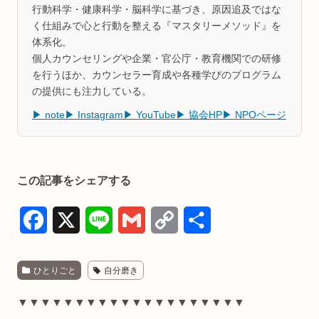
行動科学・健康科学・脳科学に基づき、原因追及ではな
く仕組みで心と行動を整える『マスタリーメソッド』を
体系化。
個人カウンセリングや企業・官公庁・教育機関での研修
を行うほか、カウンセラー育成や各種学びのプログラム
の提供にも注力している。
▶ note
▶ Instagram
▶ YouTube
▶ 協会HP
▶ NPOページ
この記事をシェアする
F
X
L
G
C
共
a
i
m
o
有
ひとりごと
自分磨き
c
n
a
p
e
e
i
y
▼▼▼▼▼▼▼▼▼▼▼▼▼▼▼▼▼▼▼▼