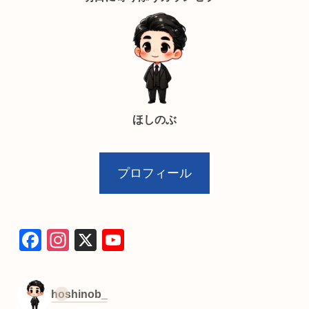
ほしのぶ
プロフィール
F
In
X
Y
a
st
o
c
a
u
hoshinob_
e
gr
T