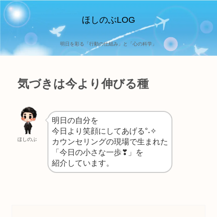
ほしのぶLOG
明日を彩る「行動の仕組み」と「心の科学」
気づきは今より伸びる種
明日の自分を
今日より笑顔にしてあげる°˖✧
ほしのぶ
カウンセリングの現場で生まれた
「今日の小さな一歩❣」を
紹介しています。