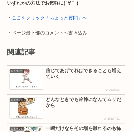
o
i
いずれかの方法でお気軽に( ´∀｀ )
o
n
・
ここをクリック「ちょっと質問」へ
k
k
・ページ最下部のコメントへ書き込み
関連記事
信じてあげてればできることも増え
ひとりごと
ていく
2025/8/4
どんなときでも冷静になんてムリだ
ひとりごと
から
2025/7/21
一瞬だけならその場を離れるのも怖
ひとりごと