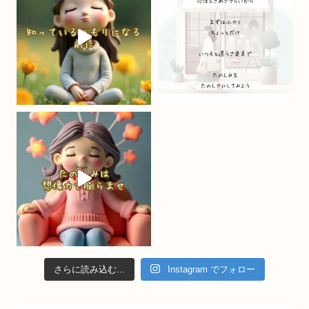
o
e
k
C
h
a
n
n
el
さらに読み込む...
Instagram でフォロー