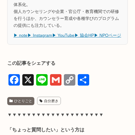
体系化。
個人カウンセリングや企業・官公庁・教育機関での研修
を行うほか、カウンセラー育成や各種学びのプログラム
の提供にも注力している。
▶ note
▶ Instagram
▶ YouTube
▶ 協会HP
▶ NPOページ
この記事をシェアする
F
X
L
G
C
共
a
i
m
o
有
ひとりごと
自分磨き
c
n
a
p
e
e
i
y
▼▼▼▼▼▼▼▼▼▼▼▼▼▼▼▼▼▼▼▼
b
l
L
「ちょっと質問したい」という方は