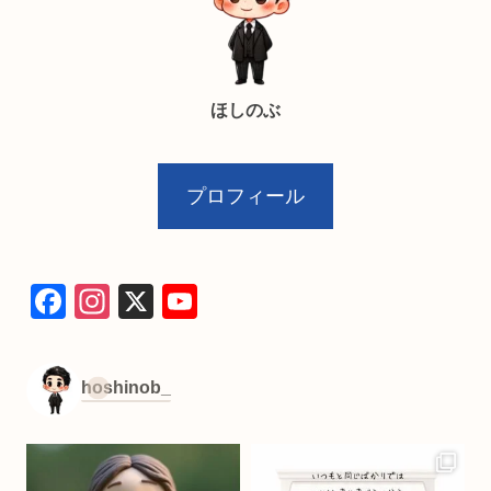
ほしのぶ
プロフィール
F
In
X
Y
a
st
o
c
a
u
hoshinob_
e
gr
T
b
a
u
o
m
b