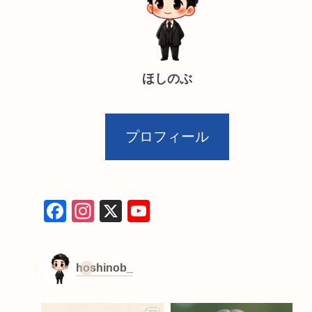
ほしのぶ
プロフィール
F
In
X
Y
a
st
o
c
a
u
hoshinob_
e
gr
T
b
a
u