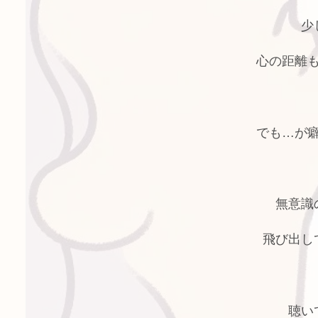
少
心の距離
でも…が
無意識
飛び出し
聴い