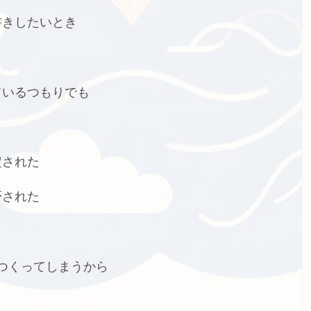
書きしたいとき
ているつもりでも
定された
否された
つくってしまうから