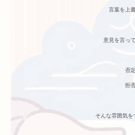
言葉を上
意見を言っ
否
拒
そんな雰囲気を