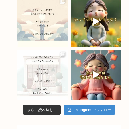
o
m
b
o
e
k
C
h
a
n
n
el
さらに読み込む...
Instagram でフォロー