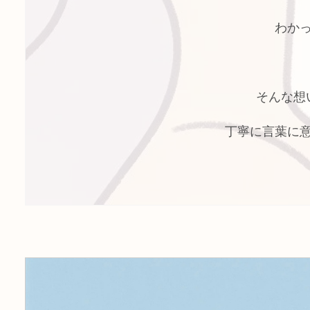
わか
そんな想
丁寧に言葉に