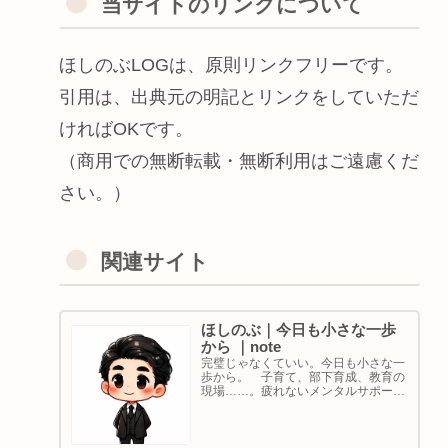
当サイトのリンクについて
ほしのぶLOGは、原則リンクフリーです。
引用は、出典元の明記とリンクをしていただ
ければOKです。
（商用での無断転載・無断利用はご遠慮くだ
さい。）
関連サイト
ほしのぶ｜今日も小さな一歩
から ｜note
完璧じゃなくていい。今日も小さな一
歩から。 子育て、部下育成、教育の
現場……。疲れないメンタルサポート
の着目点。法人代表／ゴルフ・ボルダ
リング好き。ちょっと健康オタクな中
年カウンセラーです。