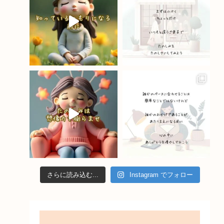
o
e
k
C
h
a
n
n
el
さらに読み込む...
Instagram でフォロー