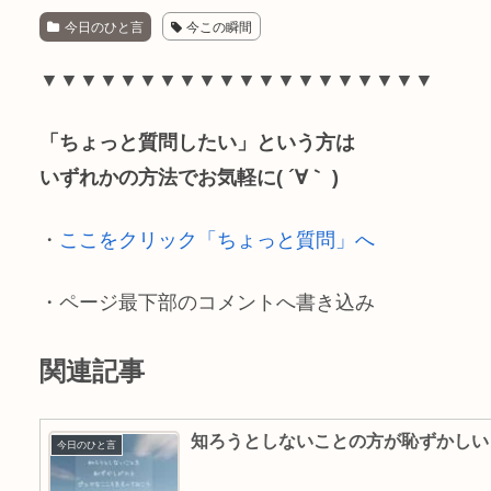
c
n
a
p
今日のひと言
今この瞬間
e
e
i
y
▼▼▼▼▼▼▼▼▼▼▼▼▼▼▼▼▼▼▼▼
b
l
L
「ちょっと質問したい」という方は
o
i
いずれかの方法でお気軽に( ´∀｀ )
o
n
k
k
・
ここをクリック「ちょっと質問」へ
・ページ最下部のコメントへ書き込み
関連記事
知ろうとしないことの方が恥ずかしい
今日のひと言