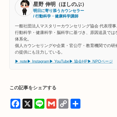
星野 伸明（ほしのぶ）
明日に寄り添うカウンセラー
/ 行動科学・健康科学講師
一般社団法人マスタリーカウンセリング協会 代表理事
行動科学・健康科学・脳科学に基づき、原因追及では
体系化。
個人カウンセリングや企業・官公庁・教育機関での研
の提供にも注力している。
▶ note
▶ Instagram
▶ YouTube
▶ 協会HP
▶ NPOページ
この記事をシェアする
F
X
L
G
C
共
a
i
m
o
有