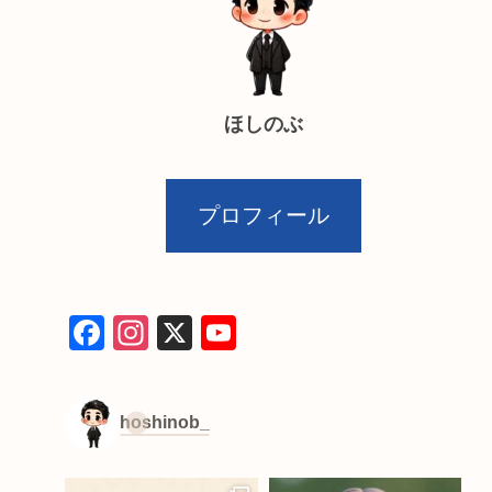
ほしのぶ
プロフィール
F
In
X
Y
a
st
o
c
a
u
hoshinob_
e
gr
T
b
a
u