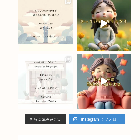
o
m
b
o
e
k
C
h
a
n
n
el
さらに読み込む...
Instagram でフォロー