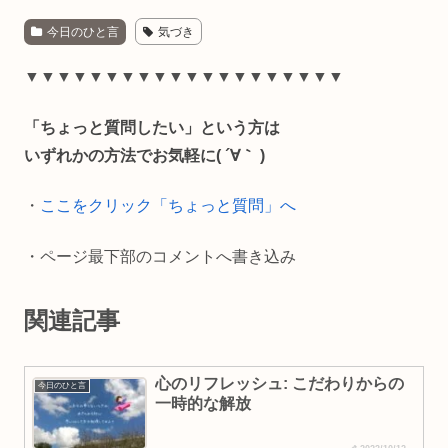
今日のひと言
気づき
c
n
a
p
e
e
i
y
▼▼▼▼▼▼▼▼▼▼▼▼▼▼▼▼▼▼▼▼
b
l
L
「ちょっと質問したい」という方は
o
i
いずれかの方法でお気軽に( ´∀｀ )
o
n
・
ここをクリック「ちょっと質問」へ
k
k
・ページ最下部のコメントへ書き込み
関連記事
心のリフレッシュ: こだわりからの
今日のひと言
一時的な解放