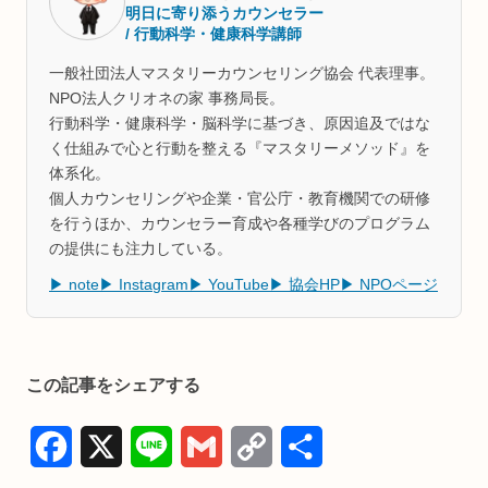
明日に寄り添うカウンセラー
/ 行動科学・健康科学講師
一般社団法人マスタリーカウンセリング協会 代表理事。
NPO法人クリオネの家 事務局長。
行動科学・健康科学・脳科学に基づき、原因追及ではな
く仕組みで心と行動を整える『マスタリーメソッド』を
体系化。
個人カウンセリングや企業・官公庁・教育機関での研修
を行うほか、カウンセラー育成や各種学びのプログラム
の提供にも注力している。
▶ note
▶ Instagram
▶ YouTube
▶ 協会HP
▶ NPOページ
この記事をシェアする
F
X
L
G
C
共
a
i
m
o
有