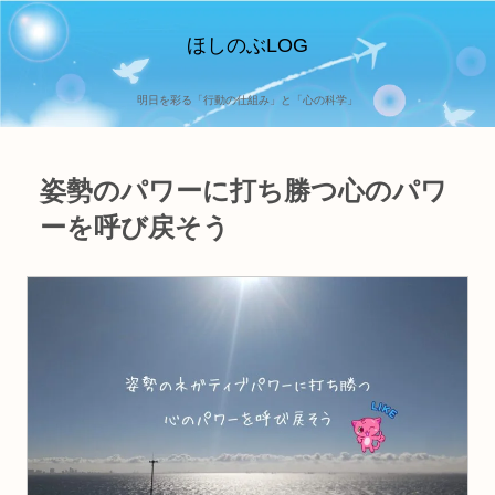
ほしのぶLOG
明日を彩る「行動の仕組み」と「心の科学」
姿勢のパワーに打ち勝つ心のパワ
ーを呼び戻そう