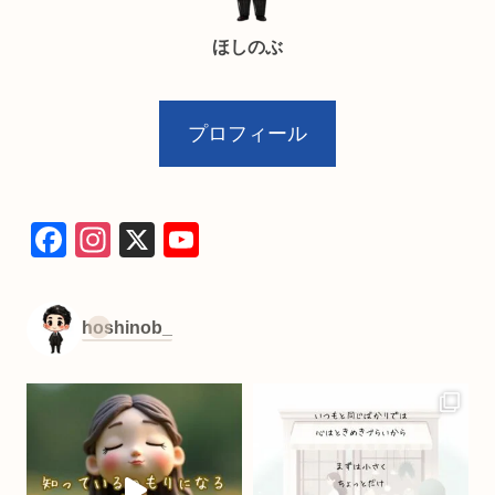
ほしのぶ
プロフィール
F
In
X
Y
a
st
o
c
a
u
hoshinob_
e
gr
T
b
a
u
o
m
b
o
e
k
C