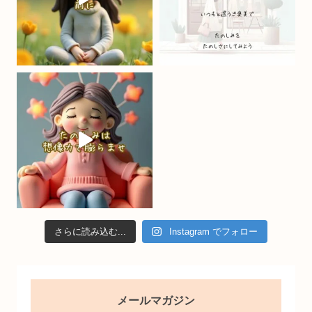
h
a
n
n
el
さらに読み込む...
Instagram でフォロー
メールマガジン