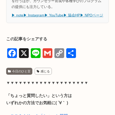
を行うほか、カウンセラー育成や各種学びのプログラム
の提供にも注力している。
▶ note
▶ Instagram
▶ YouTube
▶ 協会HP
▶ NPOページ
この記事をシェアする
F
X
L
G
C
共
a
i
m
o
有
今日のひと言
感じる
c
n
a
p
e
e
i
y
▼▼▼▼▼▼▼▼▼▼▼▼▼▼▼▼▼▼▼▼
b
l
L
「ちょっと質問したい」という方は
o
i
いずれかの方法でお気軽に( ´∀｀ )
o
n