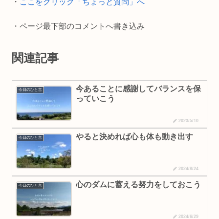
・
ここをクリック「ちょっと質問」へ
k
k
・ページ最下部のコメントへ書き込み
関連記事
今あることに感謝してバランスを保
今日のひと言
っていこう
2023/5/10
やると決めれば心も体も動き出す
今日のひと言
2024/8/24
心のダムに蓄える努力をしておこう
今日のひと言
2024/6/29