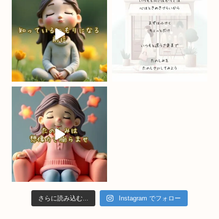
o
m
b
o
e
k
C
h
a
n
n
el
さらに読み込む...
Instagram でフォロー