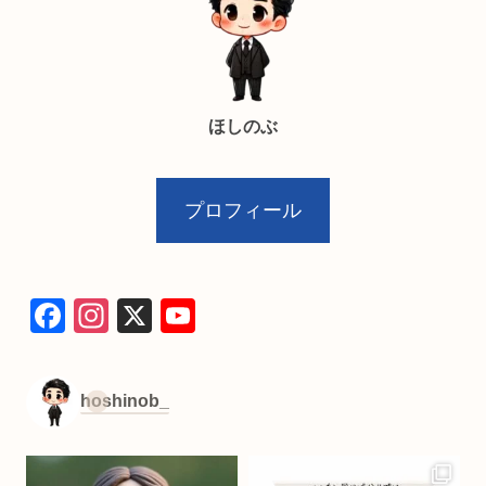
ほしのぶ
プロフィール
F
In
X
Y
a
st
o
c
a
u
hoshinob_
e
gr
T
b
a
u