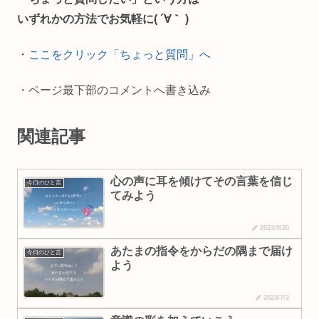
o
i
いずれかの方法でお気軽に( ´∀｀ )
o
n
・
ここをクリック「ちょっと質問」へ
k
k
・ページ最下部のコメントへ書き込み
関連記事
心の声に耳を傾けてその言葉を信じ
今日のひと言
てみよう
2023/9/20
あたまの指令をからだの隅まで届け
今日のひと言
よう
2023/7/3