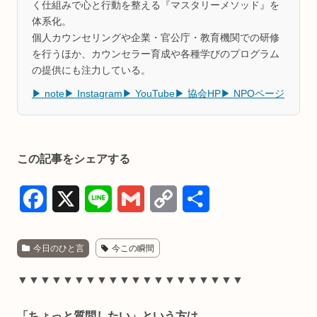
く仕組みで心と行動を整える『マスタリーメソッド』を
体系化。
個人カウンセリングや企業・官公庁・教育機関での研修
を行うほか、カウンセラー育成や各種学びのプログラム
の提供にも注力している。
▶ note
▶ Instagram
▶ YouTube
▶ 協会HP
▶ NPOページ
この記事をシェアする
F
X
L
G
C
共
a
i
m
o
有
今日のひと言
今この瞬間
c
n
a
p
e
e
i
y
▼▼▼▼▼▼▼▼▼▼▼▼▼▼▼▼▼▼▼▼
b
l
L
「ちょっと質問したい」という方は