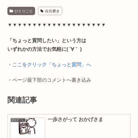
a
i
m
o
有
ひとりごと
自分磨き
c
n
a
p
e
e
i
y
▼▼▼▼▼▼▼▼▼▼▼▼▼▼▼▼▼▼▼▼
b
l
L
「ちょっと質問したい」という方は
o
i
いずれかの方法でお気軽に( ´∀｀ )
o
n
・
ここをクリック「ちょっと質問」へ
k
k
・ページ最下部のコメントへ書き込み
関連記事
一歩さがって おかげさま
ひとりごと