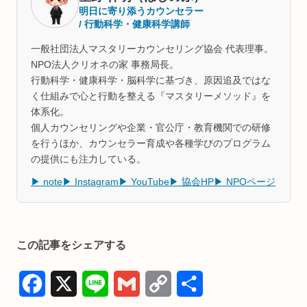
明日に寄り添うカウンセラー
/ 行動科学・健康科学講師
一般社団法人マスタリーカウンセリング協会 代表理事。
NPO法人クリオネの家 事務局長。
行動科学・健康科学・脳科学に基づき、原因追及ではな
く仕組みで心と行動を整える『マスタリーメソッド』を
体系化。
個人カウンセリングや企業・官公庁・教育機関での研修
を行うほか、カウンセラー育成や各種学びのプログラム
の提供にも注力している。
▶ note
▶ Instagram
▶ YouTube
▶ 協会HP
▶ NPOページ
この記事をシェアする
F
X
L
G
C
共