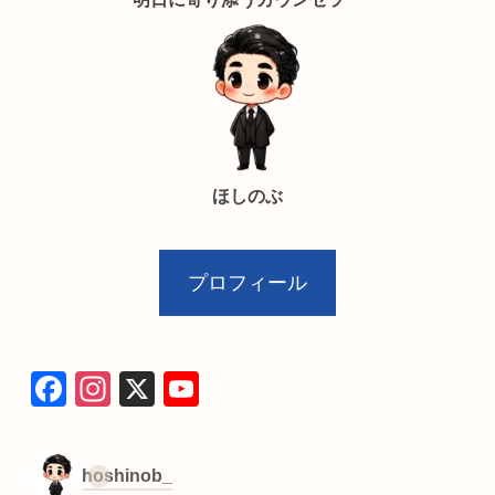
ほしのぶ
プロフィール
F
In
X
Y
a
st
o
c
a
u
hoshinob_