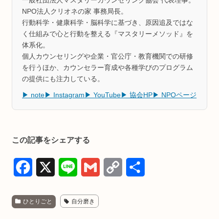
NPO法人クリオネの家 事務局長。
行動科学・健康科学・脳科学に基づき、原因追及ではな
く仕組みで心と行動を整える『マスタリーメソッド』を
体系化。
個人カウンセリングや企業・官公庁・教育機関での研修
を行うほか、カウンセラー育成や各種学びのプログラム
の提供にも注力している。
▶ note
▶ Instagram
▶ YouTube
▶ 協会HP
▶ NPOページ
この記事をシェアする
F
X
L
G
C
共
a
i
m
o
有
ひとりごと
自分磨き
c
n
a
p