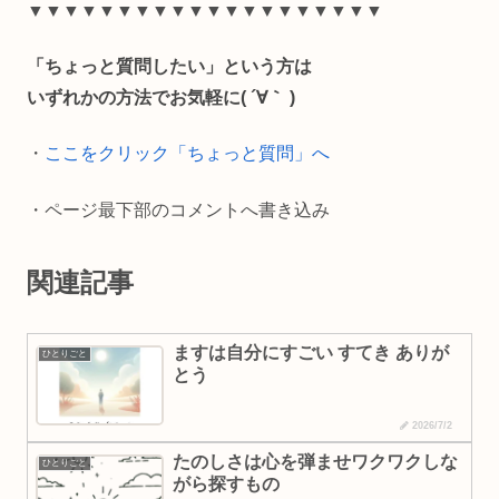
e
e
i
y
▼▼▼▼▼▼▼▼▼▼▼▼▼▼▼▼▼▼▼▼
b
l
L
「ちょっと質問したい」という方は
o
i
いずれかの方法でお気軽に( ´∀｀ )
o
n
・
ここをクリック「ちょっと質問」へ
k
k
・ページ最下部のコメントへ書き込み
関連記事
ますは自分にすごい すてき ありが
ひとりごと
とう
2026/7/2
たのしさは心を弾ませワクワクしな
ひとりごと
がら探すもの