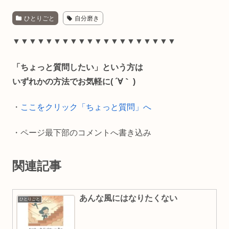
a
i
m
o
有
ひとりごと
自分磨き
c
n
a
p
e
e
i
y
▼▼▼▼▼▼▼▼▼▼▼▼▼▼▼▼▼▼▼▼
b
l
L
「ちょっと質問したい」という方は
o
i
いずれかの方法でお気軽に( ´∀｀ )
o
n
・
ここをクリック「ちょっと質問」へ
k
k
・ページ最下部のコメントへ書き込み
関連記事
あんな風にはなりたくない
ひとりごと