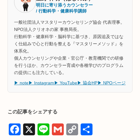
明日に寄り添うカウンセラー
/ 行動科学・健康科学講師
一般社団法人マスタリーカウンセリング協会 代表理事。
NPO法人クリオネの家 事務局長。
行動科学・健康科学・脳科学に基づき、原因追及ではな
く仕組みで心と行動を整える『マスタリーメソッド』を
体系化。
個人カウンセリングや企業・官公庁・教育機関での研修
を行うほか、カウンセラー育成や各種学びのプログラム
の提供にも注力している。
▶ note
▶ Instagram
▶ YouTube
▶ 協会HP
▶ NPOページ
この記事をシェアする
F
X
L
G
C
共