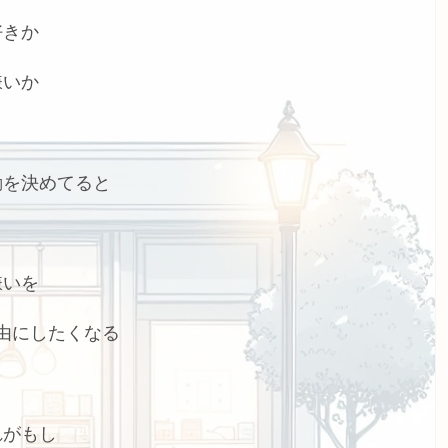
好きか
嫌いか
動を決めてると
嫌いを
由にしたくなる
れがもし