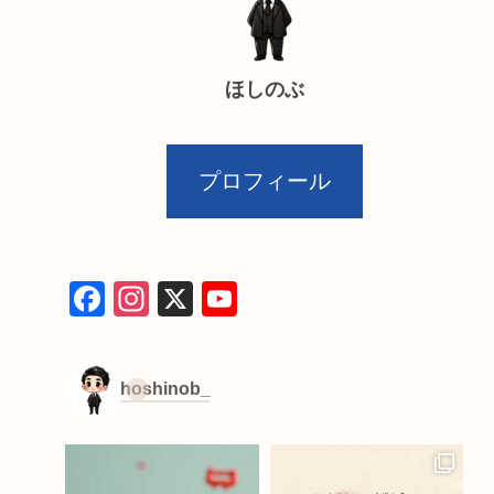
ほしのぶ
プロフィール
F
In
X
Y
a
st
o
c
a
u
hoshinob_
e
gr
T
b
a
u
o
m
b