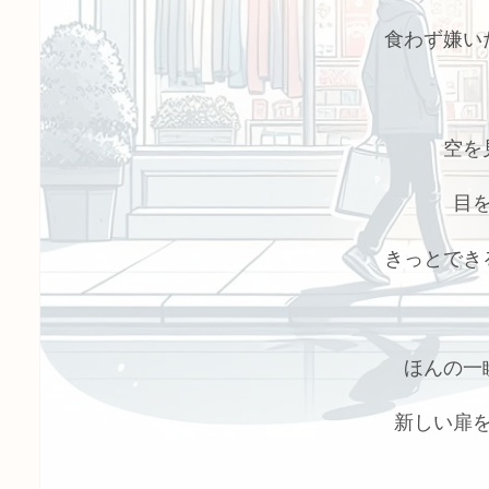
食わず嫌い
空を
目
きっとでき
ほんの一
新しい扉