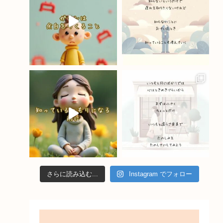
o
e
k
C
h
a
n
n
el
さらに読み込む...
Instagram でフォロー