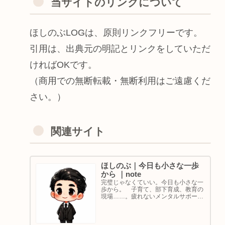
当サイトのリンクについて
ほしのぶLOGは、原則リンクフリーです。
引用は、出典元の明記とリンクをしていただ
ければOKです。
（商用での無断転載・無断利用はご遠慮くだ
さい。）
関連サイト
ほしのぶ｜今日も小さな一歩
から ｜note
完璧じゃなくていい。今日も小さな一
歩から。 子育て、部下育成、教育の
現場……。疲れないメンタルサポート
の着目点。法人代表／ゴルフ・ボルダ
リング好き。ちょっと健康オタクな中
年カウンセラーです。