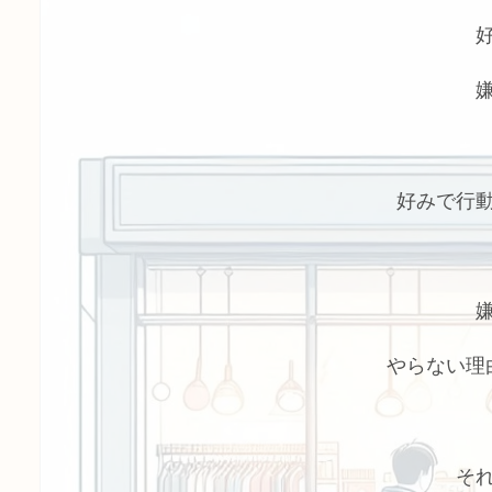
好みで行
やらない理
そ