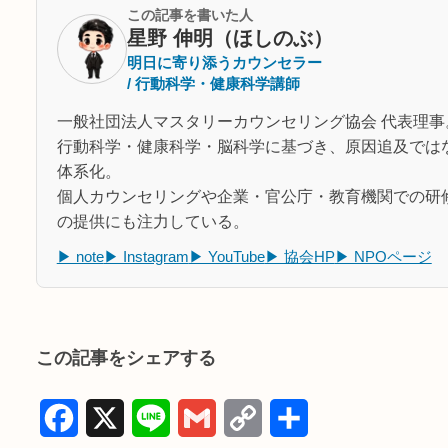
この記事を書いた人
星野 伸明（ほしのぶ）
明日に寄り添うカウンセラー
/ 行動科学・健康科学講師
一般社団法人マスタリーカウンセリング協会 代表理事
行動科学・健康科学・脳科学に基づき、原因追及では
体系化。
個人カウンセリングや企業・官公庁・教育機関での研
の提供にも注力している。
▶ note
▶ Instagram
▶ YouTube
▶ 協会HP
▶ NPOページ
この記事をシェアする
F
X
L
G
C
共