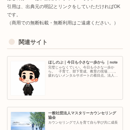
引用は、出典元の明記とリンクをしていただければOK
です。
（商用での無断転載・無断利用はご遠慮ください。）
関連サイト
ほしのぶ｜今日も小さな一歩から ｜note
完璧じゃなくていい。今日も小さな一歩か
ら。 子育て、部下育成、教育の現場……。
疲れないメンタルサポートの着目点。法人代
表／ゴルフ・ボルダリング好き。ちょっと健
康オタクな中年カウンセラーです。
一般社団法人マスタリーカウンセリング
協会
カウンセリングで人を育て自ら学び共に成長