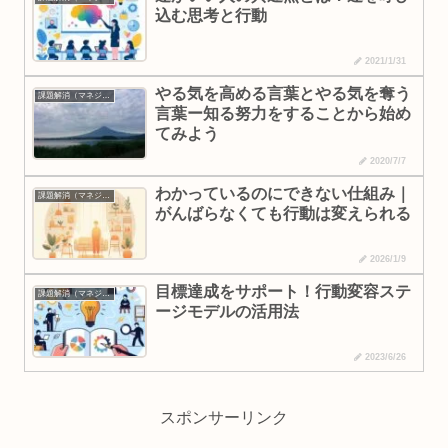
込む思考と行動
2021/1/31
やる気を高める言葉とやる気を奪う
課題解消（マネジメント・行動変容）
言葉ー知る努力をすることから始め
てみよう
2020/7/7
わかっているのにできない仕組み｜
課題解消（マネジメント・行動変容）
がんばらなくても行動は変えられる
2026/1/9
目標達成をサポート！行動変容ステ
課題解消（マネジメント・行動変容）
ージモデルの活用法
2023/6/26
スポンサーリンク