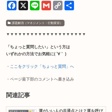
F
X
L
G
C
共
a
i
m
o
有
課題解消（マネジメント・行動変容）
c
n
a
p
e
e
i
y
▼▼▼▼▼▼▼▼▼▼▼▼▼▼▼▼▼▼▼▼
b
l
L
「ちょっと質問したい」という方は
o
i
いずれかの方法でお気軽に( ´∀｀ )
o
n
・
ここをクリック「ちょっと質問」へ
k
k
・ページ最下部のコメントへ書き込み
関連記事
運がいい人の共通点とは？運を呼び
課題解消（マネジメント・行動変容）