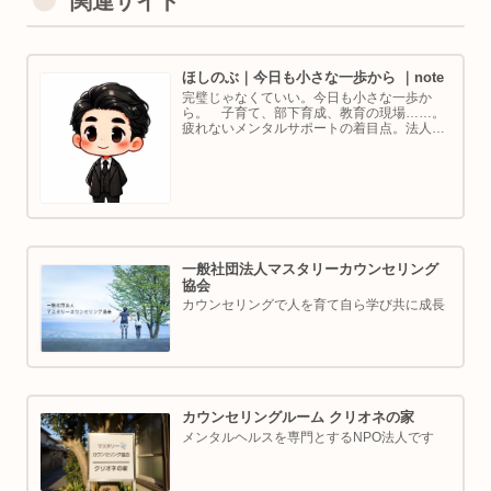
関連サイト
ほしのぶ｜今日も小さな一歩から ｜note
完璧じゃなくていい。今日も小さな一歩か
ら。 子育て、部下育成、教育の現場……。
疲れないメンタルサポートの着目点。法人代
表／ゴルフ・ボルダリング好き。ちょっと健
康オタクな中年カウンセラーです。
一般社団法人マスタリーカウンセリング
協会
カウンセリングで人を育て自ら学び共に成長
カウンセリングルーム クリオネの家
メンタルヘルスを専門とするNPO法人です