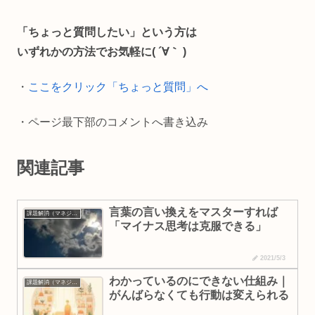
b
l
L
「ちょっと質問したい」という方は
o
i
いずれかの方法でお気軽に( ´∀｀ )
o
n
・
ここをクリック「ちょっと質問」へ
k
k
・ページ最下部のコメントへ書き込み
関連記事
言葉の言い換えをマスターすれば
課題解消（マネジメント・行動変容）
「マイナス思考は克服できる」
2021/5/3
わかっているのにできない仕組み｜
課題解消（マネジメント・行動変容）
がんばらなくても行動は変えられる