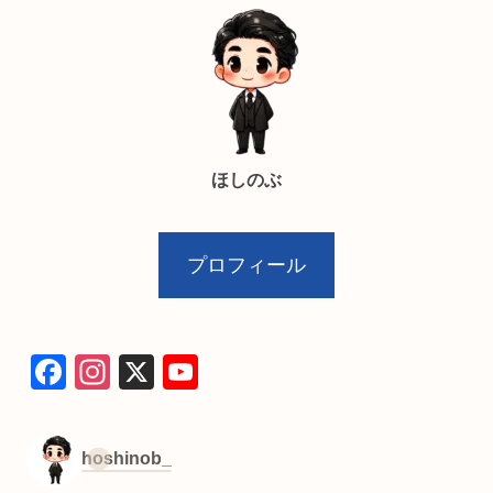
ほしのぶ
プロフィール
F
In
X
Y
a
st
o
c
a
u
hoshinob_
e
gr
T