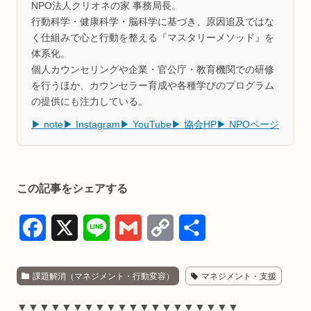
NPO法人クリオネの家 事務局長。
行動科学・健康科学・脳科学に基づき、原因追及ではな
く仕組みで心と行動を整える『マスタリーメソッド』を
体系化。
個人カウンセリングや企業・官公庁・教育機関での研修
を行うほか、カウンセラー育成や各種学びのプログラム
の提供にも注力している。
▶ note
▶ Instagram
▶ YouTube
▶ 協会HP
▶ NPOページ
この記事をシェアする
F
X
L
G
C
共
a
i
m
o
有
課題解消（マネジメント・行動変容）
マネジメント・支援
c
n
a
p
e
e
i
y
▼▼▼▼▼▼▼▼▼▼▼▼▼▼▼▼▼▼▼▼