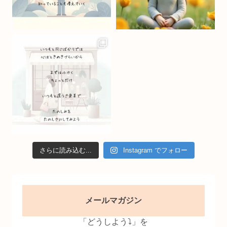
a
n
n
el
さらに読み込む...
Instagram でフォロー
メールマガジン
「どうしよう⤵」を