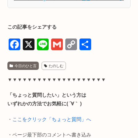
この記事をシェアする
F
X
L
G
C
共
a
i
m
o
有
今日のひと言
たのしむ
c
n
a
p
e
e
i
y
▼▼▼▼▼▼▼▼▼▼▼▼▼▼▼▼▼▼▼▼
b
l
L
「ちょっと質問したい」という方は
o
i
いずれかの方法でお気軽に( ´∀｀ )
o
n
・
ここをクリック「ちょっと質問」へ
k
k
・ページ最下部のコメントへ書き込み