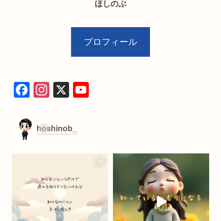
ほしのぶ
プロフィール
F
In
X
Y
a
st
o
c
a
u
hoshinob_
e
gr
T
b
a
u
o
m
b
o
e
k
C
h