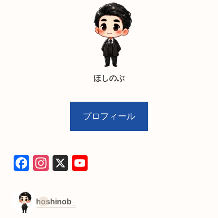
ほしのぶ
プロフィール
F
In
X
Y
a
st
o
c
a
u
hoshinob_
e
gr
T