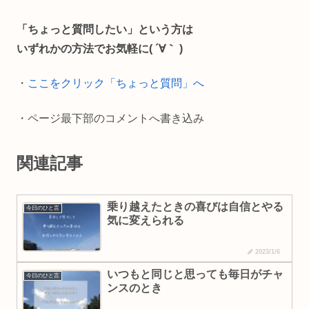
b
l
L
「ちょっと質問したい」という方は
o
i
いずれかの方法でお気軽に( ´∀｀ )
o
n
・
ここをクリック「ちょっと質問」へ
k
k
・ページ最下部のコメントへ書き込み
関連記事
乗り越えたときの喜びは自信とやる
今日のひと言
気に変えられる
2023/1/6
いつもと同じと思っても毎日がチャ
今日のひと言
ンスのとき