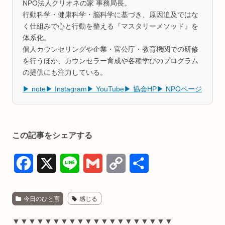
NPO法人クリオネの家 事務局長。
行動科学・健康科学・脳科学に基づき、原因追及ではな
く仕組みで心と行動を整える『マスタリーメソッド』を
体系化。
個人カウンセリングや企業・官公庁・教育機関での研修
を行うほか、カウンセラー育成や各種学びのプログラム
の提供にも注力している。
▶ note
▶ Instagram
▶ YouTube
▶ 協会HP
▶ NPOページ
この記事をシェアする
F
X
L
G
C
共
a
i
m
o
有
今日のひと言
感じる
c
n
a
p
e
e
i
y
▼▼▼▼▼▼▼▼▼▼▼▼▼▼▼▼▼▼▼▼