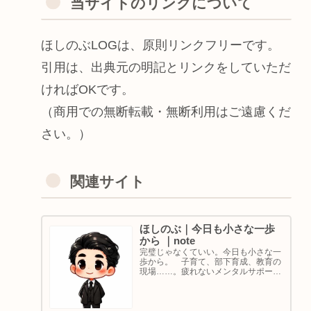
当サイトのリンクについて
ほしのぶLOGは、原則リンクフリーです。
引用は、出典元の明記とリンクをしていただ
ければOKです。
（商用での無断転載・無断利用はご遠慮くだ
さい。）
関連サイト
ほしのぶ｜今日も小さな一歩
から ｜note
完璧じゃなくていい。今日も小さな一
歩から。 子育て、部下育成、教育の
現場……。疲れないメンタルサポート
の着目点。法人代表／ゴルフ・ボルダ
リング好き。ちょっと健康オタクな中
年カウンセラーです。