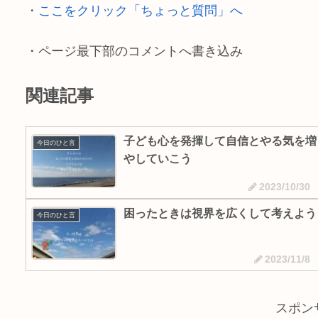
k
k
・
ここをクリック「ちょっと質問」へ
・ページ最下部のコメントへ書き込み
関連記事
子ども心を発揮して自信とやる気を増
今日のひと言
やしていこう
2023/10/30
困ったときは視界を広くして考えよう
今日のひと言
2023/11/8
スポン