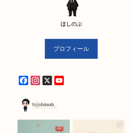
ほしのぶ
プロフィール
F
In
X
Y
a
st
o
c
a
u
hoshinob_
e
gr
T
b
a
u
o
m
b