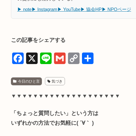
▶ note
▶ Instagram
▶ YouTube
▶ 協会HP
▶ NPOページ
この記事をシェアする
F
X
L
G
C
共
a
i
m
o
有
c
n
a
p
今日のひと言
気づき
e
e
i
y
▼▼▼▼▼▼▼▼▼▼▼▼▼▼▼▼▼▼▼▼
b
l
L
「ちょっと質問したい」という方は
o
i
いずれかの方法でお気軽に( ´∀｀ )
o
n