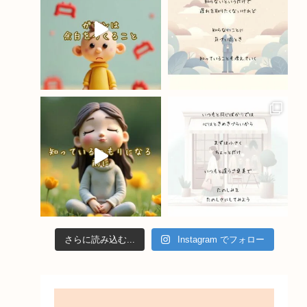
o
e
k
C
h
a
n
n
el
さらに読み込む...
Instagram でフォロー