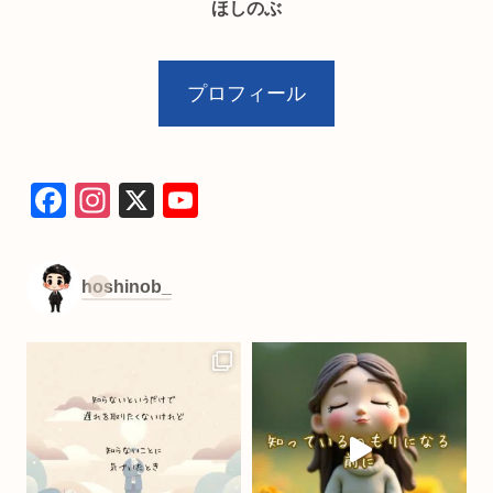
ほしのぶ
プロフィール
F
In
X
Y
a
st
o
c
a
u
hoshinob_
e
gr
T
b
a
u
o
m
b
o
e
k
C
h