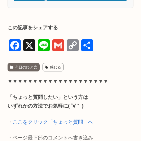
この記事をシェアする
F
X
L
G
C
共
a
i
m
o
有
今日のひと言
感じる
c
n
a
p
e
e
i
y
▼▼▼▼▼▼▼▼▼▼▼▼▼▼▼▼▼▼▼▼
b
l
L
「ちょっと質問したい」という方は
o
i
いずれかの方法でお気軽に( ´∀｀ )
o
n
・
ここをクリック「ちょっと質問」へ
k
k
・ページ最下部のコメントへ書き込み