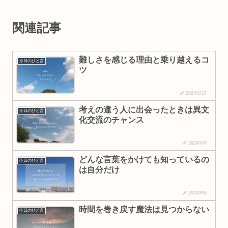
関連記事
難しさを感じる理由と乗り越えるコ
今日のひと言
ツ
2024/1/17
考えの違う人に出会ったときは異文
今日のひと言
化交流のチャンス
2024/6/8
どんな言葉をかけても知っているの
今日のひと言
は自分だけ
2023/9/8
時間を巻き戻す魔法は見つからない
今日のひと言