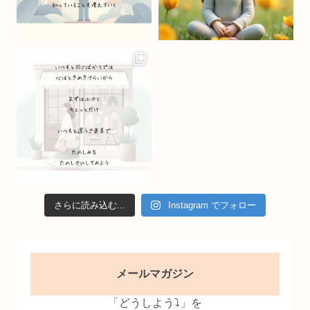
a
n
n
el
さらに読み込む...
Instagram でフォロー
メールマガジン
「どうしよう⤵」を