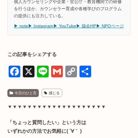
個人カウンセリングや企業・官公庁・教育機関での研修
を行うほか、カウンセラー育成や各種学びのプログラム
の提供にも注力している。
▶ note
▶ Instagram
▶ YouTube
▶ 協会HP
▶ NPOページ
この記事をシェアする
F
X
L
G
C
共
a
i
m
o
有
今日のひと言
感じる
c
n
a
p
e
e
i
y
▼▼▼▼▼▼▼▼▼▼▼▼▼▼▼▼▼▼▼▼
b
l
L
「ちょっと質問したい」という方は
o
i
いずれかの方法でお気軽に( ´∀｀ )