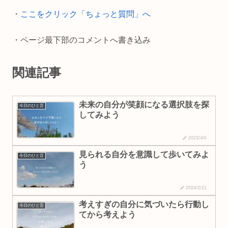
o
n
・
ここをクリック「ちょっと質問」へ
k
k
・ページ最下部のコメントへ書き込み
関連記事
未来の自分が笑顔になる選択肢を探
今日のひと言
してみよう
2023/4/6
見られる自分を意識して歩いてみよ
今日のひと言
う
2024/2/21
考えすぎの自分に気づいたら行動し
今日のひと言
てから考えよう