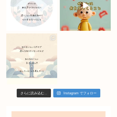
k
C
h
a
n
n
el
さらに読み込む...
Instagram でフォロー