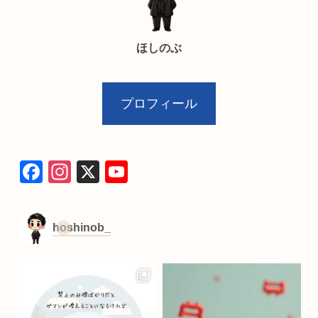
ほしのぶ
プロフィール
F
In
X
Y
a
st
o
c
a
u
hoshinob_
e
gr
T
b
a
u
o
m
b
o
e