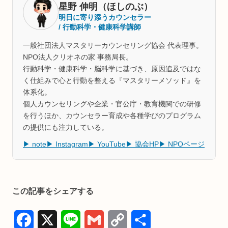
星野 伸明（ほしのぶ）
明日に寄り添うカウンセラー
/ 行動科学・健康科学講師
一般社団法人マスタリーカウンセリング協会 代表理事。
NPO法人クリオネの家 事務局長。
行動科学・健康科学・脳科学に基づき、原因追及ではな
く仕組みで心と行動を整える『マスタリーメソッド』を
体系化。
個人カウンセリングや企業・官公庁・教育機関での研修
を行うほか、カウンセラー育成や各種学びのプログラム
の提供にも注力している。
▶ note
▶ Instagram
▶ YouTube
▶ 協会HP
▶ NPOページ
この記事をシェアする
F
X
L
G
C
共