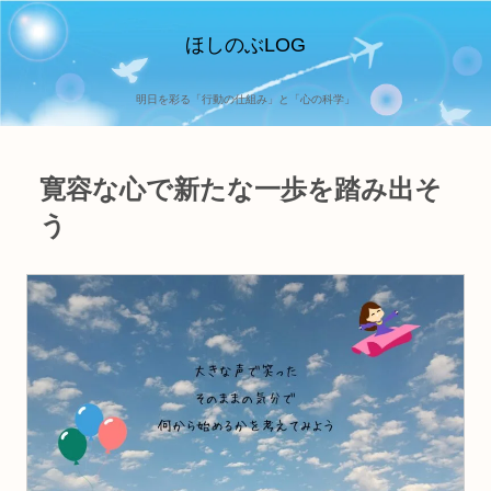
ほしのぶLOG
明日を彩る「行動の仕組み」と「心の科学」
寛容な心で新たな一歩を踏み出そ
う