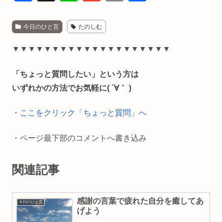
a
i
m
o
有
今日のひと言
たのしむ
c
n
a
p
e
e
i
y
▼▼▼▼▼▼▼▼▼▼▼▼▼▼▼▼▼▼▼▼
b
l
L
「ちょっと質問したい」という方は
o
i
いずれかの方法でお気軽に( ´∀｀ )
o
n
・
ここをクリック「ちょっと質問」へ
k
k
・ページ最下部のコメントへ書き込み
関連記事
感謝の言葉で疲れた自分を癒してあ
今日のひと言
げよう