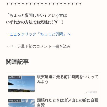
e
e
i
y
▼▼▼▼▼▼▼▼▼▼▼▼▼▼▼▼▼▼▼▼
b
l
L
「ちょっと質問したい」という方は
o
i
いずれかの方法でお気軽に( ´∀｀ )
o
n
・
ここをクリック「ちょっと質問」へ
k
k
・ページ最下部のコメントへ書き込み
関連記事
現実逃避に走る前に時間をつくって
今日のひと言
みよう
2024/2/7
頑張れたときはダメ出しの前に自画
今日のひと言
自賛