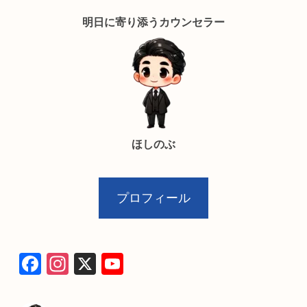
明日に寄り添うカウンセラー
ほしのぶ
プロフィール
F
In
X
Y
a
st
o