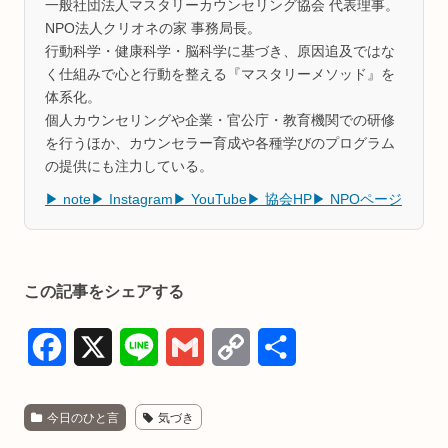
一般社団法人マスタリーカウンセリング協会 代表理事。
NPO法人クリオネの家 事務局長。
行動科学・健康科学・脳科学に基づき、原因追及ではな
く仕組みで心と行動を整える『マスタリーメソッド』を
体系化。
個人カウンセリングや企業・官公庁・教育機関での研修
を行うほか、カウンセラー育成や各種学びのプログラム
の提供にも注力している。
▶ note
▶ Instagram
▶ YouTube
▶ 協会HP
▶ NPOページ
この記事をシェアする
F
X
L
G
C
共
a
i
m
o
有
今日のひと言
気づき
c
n
a
p