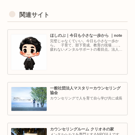
関連サイト
ほしのぶ｜今日も小さな一歩から ｜note
完璧じゃなくていい。今日も小さな一歩か
ら。 子育て、部下育成、教育の現場……。
疲れないメンタルサポートの着目点。法人代
表／ゴルフ・ボルダリング好き。ちょっと健
康オタクな中年カウンセラーです。
一般社団法人マスタリーカウンセリング
協会
カウンセリングで人を育て自ら学び共に成長
カウンセリングルーム クリオネの家
メンタルヘルスを専門とするNPO法人です