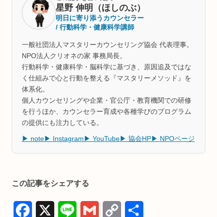
星野 伸明（ほしのぶ）
明日に寄り添うカウンセラー
/ 行動科学・健康科学講師
一般社団法人マスタリーカウンセリング協会 代表理事。
NPO法人クリオネの家 事務局長。
行動科学・健康科学・脳科学に基づき、原因追及ではな
く仕組みで心と行動を整える『マスタリーメソッド』を
体系化。
個人カウンセリングや企業・官公庁・教育機関での研修
を行うほか、カウンセラー育成や各種学びのプログラム
の提供にも注力している。
▶ note
▶ Instagram
▶ YouTube
▶ 協会HP
▶ NPOページ
この記事をシェアする
F
X
L
G
C
共