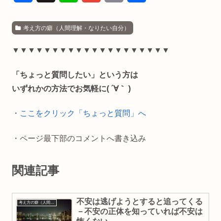
a
i
m
o
有
考え方の癖（人間理解・なりたい自分）
c
n
a
p
e
e
i
y
▼▼▼▼▼▼▼▼▼▼▼▼▼▼▼▼▼▼▼▼
b
l
L
「ちょっと質問したい」という方は
o
i
いずれかの方法でお気軽に( ´∀｀ )
o
n
・
ここをクリック「ちょっと質問」へ
k
k
・ページ最下部のコメントへ書き込み
関連記事
不安は逃げようとすると追ってくる
考え方の癖（人間理解・なりたい自分）
－不安の正体を知っていれば不安は