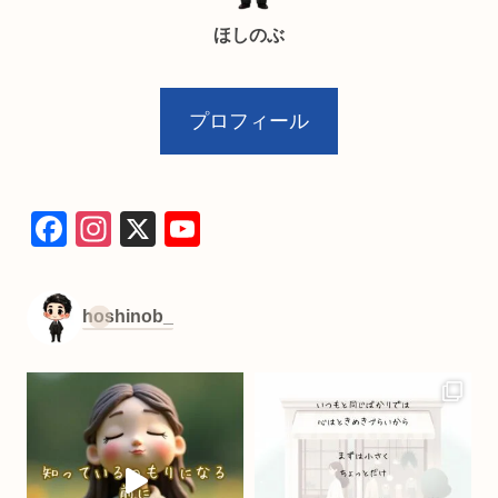
ほしのぶ
プロフィール
F
In
X
Y
a
st
o
c
a
u
hoshinob_
e
gr
T
b
a
u
o
m
b
o
e
k
C