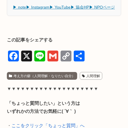
▶ note
▶ Instagram
▶ YouTube
▶ 協会HP
▶ NPOページ
この記事をシェアする
F
X
L
G
C
共
a
i
m
o
有
考え方の癖（人間理解・なりたい自分）
人間理解
c
n
a
p
e
e
i
y
▼▼▼▼▼▼▼▼▼▼▼▼▼▼▼▼▼▼▼▼
b
l
L
「ちょっと質問したい」という方は
o
i
いずれかの方法でお気軽に( ´∀｀ )
o
n
・
ここをクリック「ちょっと質問」へ