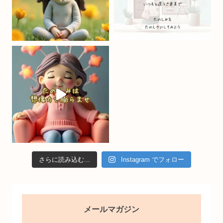
h
a
n
n
el
さらに読み込む...
Instagram でフォロー
メールマガジン