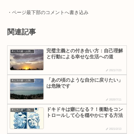
k
k
・ページ最下部のコメントへ書き込み
関連記事
完璧主義との付き合い方：自己理解
考え方の癖（人間理解・なりたい自分）
と行動による幸せな生活への道
2021/7/23
「あの頃のような自分に戻りたい」
考え方の癖（人間理解・なりたい自分）
は危険です
2020/7/11
ドキドキは癖になる？！衝動をコン
考え方の癖（人間理解・なりたい自分）
トロールして心を穏やかにする方法
2021/2/13