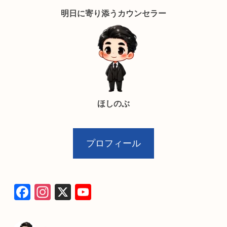
明日に寄り添うカウンセラー
ほしのぶ
プロフィール
F
In
X
Y
a
st
o
c
a
u