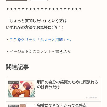
e
e
i
y
▼▼▼▼▼▼▼▼▼▼▼▼▼▼▼▼▼▼▼▼
b
l
L
「ちょっと質問したい」という方は
o
i
いずれかの方法でお気軽に( ´∀｀ )
o
n
・
ここをクリック「ちょっと質問」へ
k
k
・ページ最下部のコメントへ書き込み
関連記事
明日の自分の笑顔のために頑張れる
ひとりごと
のは自分だけ
2025/4/7
完璧にできなくたって合格点
ひとりごと