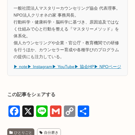
一般社団法人マスタリーカウンセリング協会 代表理事。
NPO法人クリオネの家 事務局長。
行動科学・健康科学・脳科学に基づき、原因追及ではな
く仕組みで心と行動を整える『マスタリーメソッド』を
体系化。
個人カウンセリングや企業・官公庁・教育機関での研修
を行うほか、カウンセラー育成や各種学びのプログラム
の提供にも注力している。
▶ note
▶ Instagram
▶ YouTube
▶ 協会HP
▶ NPOページ
この記事をシェアする
F
X
L
G
C
共
a
i
m
o
有
ひとりごと
自分磨き
c
n
a
p