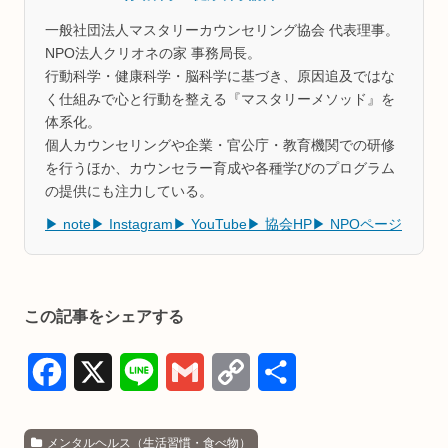
一般社団法人マスタリーカウンセリング協会 代表理事。
NPO法人クリオネの家 事務局長。
行動科学・健康科学・脳科学に基づき、原因追及ではな
く仕組みで心と行動を整える『マスタリーメソッド』を
体系化。
個人カウンセリングや企業・官公庁・教育機関での研修
を行うほか、カウンセラー育成や各種学びのプログラム
の提供にも注力している。
▶ note
▶ Instagram
▶ YouTube
▶ 協会HP
▶ NPOページ
この記事をシェアする
F
X
L
G
C
共
a
i
m
o
有
メンタルヘルス（生活習慣・食べ物）
c
n
a
p