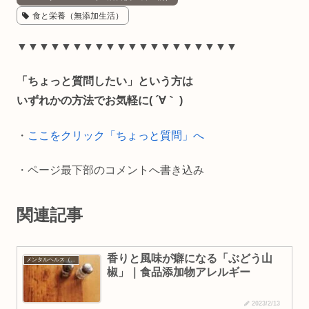
食と栄養（無添加生活）
e
e
i
y
▼▼▼▼▼▼▼▼▼▼▼▼▼▼▼▼▼▼▼▼
b
l
L
o
i
「ちょっと質問したい」という方は
いずれかの方法でお気軽に( ´∀｀ )
o
n
k
k
・
ここをクリック「ちょっと質問」へ
・ページ最下部のコメントへ書き込み
関連記事
香りと風味が癖になる「ぶどう山
メンタルヘルス（生活習慣・食べ物）
椒」｜食品添加物アレルギー
2023/2/13