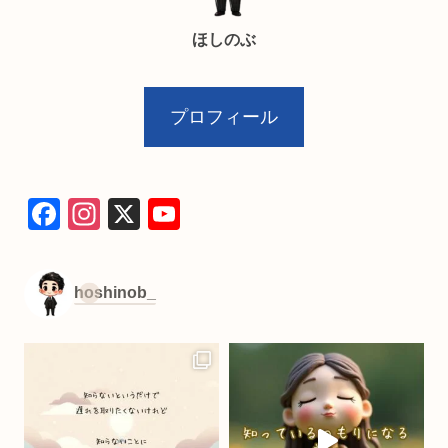
ほしのぶ
プロフィール
F
In
X
Y
a
st
o
c
a
u
hoshinob_
e
gr
T
b
a
u
o
m
b
o
e
k
C