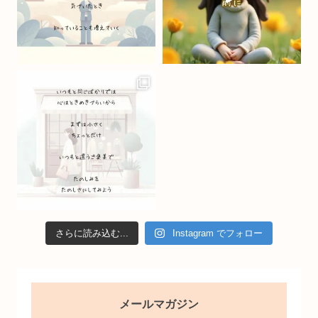
h
a
n
n
el
さらに読み込む...
Instagram でフォロー
メールマガジン