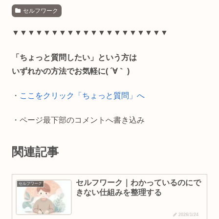
セルフワーク
c
n
a
p
e
e
i
y
▼▼▼▼▼▼▼▼▼▼▼▼▼▼▼▼▼▼▼▼
b
l
L
「ちょっと質問したい」という方は
o
i
いずれかの方法でお気軽に( ´∀｀ )
o
n
・
ここをクリック「ちょっと質問」へ
k
k
・ページ最下部のコメントへ書き込み
関連記事
セルフワーク｜わかっているのにで
セルフワーク
きない仕組みを整理する
2026/1/24