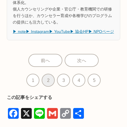
体系化。
個人カウンセリングや企業・官公庁・教育機関での研修
を行うほか、カウンセラー育成や各種学びのプログラム
の提供にも注力している。
▶ note
▶ Instagram
▶ YouTube
▶ 協会HP
▶ NPOページ
前へ
次へ
1
2
3
4
5
この記事をシェアする
F
X
L
G
C
共
a
i
m
o
有