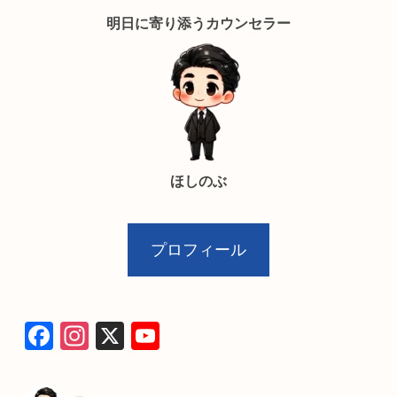
明日に寄り添うカウンセラー
ほしのぶ
プロフィール
F
In
X
Y
a
st
o
c
a
u