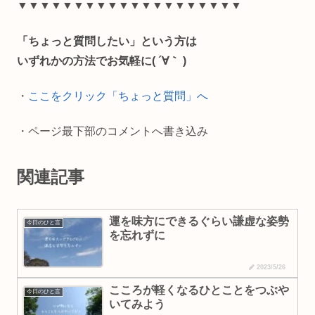
e
e
i
y
▼▼▼▼▼▼▼▼▼▼▼▼▼▼▼▼▼▼▼▼
b
l
L
「ちょっと質問したい」という方は
o
i
いずれかの方法でお気軽に( ´∀｀ )
o
n
・
ここをクリック「ちょっと質問」へ
k
k
・ページ最下部のコメントへ書き込み
関連記事
運を味方にできるぐらい謙虚な姿勢
今日のひと言
を忘れずに
2023/5/26
こころが軽くなるひとことをつぶや
今日のひと言
いてみよう