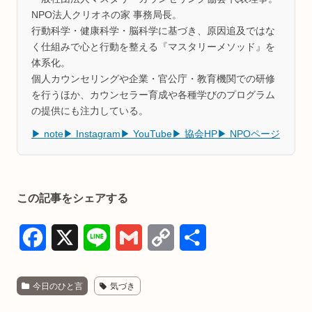
NPO法人クリオネの家 事務局長。
行動科学・健康科学・脳科学に基づき、原因追及ではな
く仕組みで心と行動を整える『マスタリーメソッド』を
体系化。
個人カウンセリングや企業・官公庁・教育機関での研修
を行うほか、カウンセラー育成や各種学びのプログラム
の提供にも注力している。
▶ note
▶ Instagram
▶ YouTube
▶ 協会HP
▶ NPOページ
この記事をシェアする
F
X
L
G
C
共
a
i
m
o
有
今日のひと言
気づき
c
n
a
p