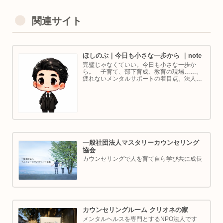
関連サイト
ほしのぶ｜今日も小さな一歩から ｜note
完璧じゃなくていい。今日も小さな一歩か
ら。 子育て、部下育成、教育の現場……。
疲れないメンタルサポートの着目点。法人代
表／ゴルフ・ボルダリング好き。ちょっと健
康オタクな中年カウンセラーです。
一般社団法人マスタリーカウンセリング
協会
カウンセリングで人を育て自ら学び共に成長
カウンセリングルーム クリオネの家
メンタルヘルスを専門とするNPO法人です