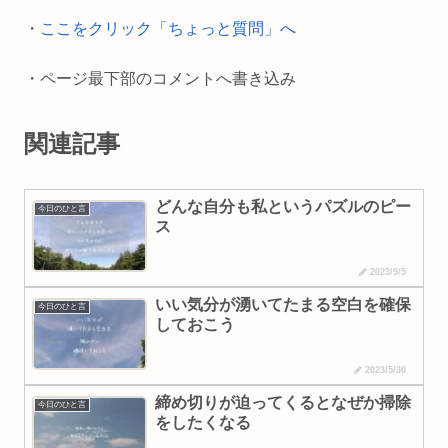
o
n
・
ここをクリック「ちょっと質問」へ
k
k
・ページ最下部のコメントへ書き込み
関連記事
どんな自分も私というパズルのピー
今日のひと言
ス
2023/9/5
いい気分が湧いてたまる空白を確保
今日のひと言
しておこう
2023/5/30
締め切りが迫ってくるとなぜか掃除
今日のひと言
をしたくなる