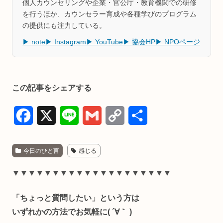
個人カウンセリングや企業・官公庁・教育機関での研修
を行うほか、カウンセラー育成や各種学びのプログラム
の提供にも注力している。
▶ note
▶ Instagram
▶ YouTube
▶ 協会HP
▶ NPOページ
この記事をシェアする
F
X
L
G
C
共
a
i
m
o
有
今日のひと言
感じる
c
n
a
p
e
e
i
y
▼▼▼▼▼▼▼▼▼▼▼▼▼▼▼▼▼▼▼▼
b
l
L
「ちょっと質問したい」という方は
o
i
いずれかの方法でお気軽に( ´∀｀ )