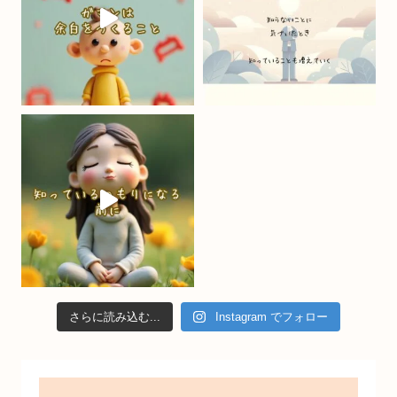
k
C
h
a
n
n
el
さらに読み込む...
Instagram でフォロー