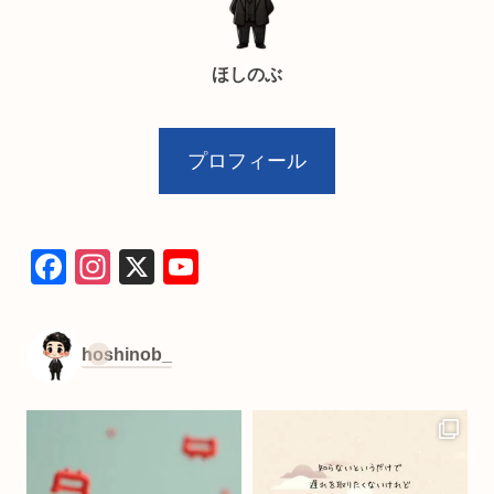
ほしのぶ
プロフィール
F
In
X
Y
a
st
o
c
a
u
hoshinob_
e
gr
T
b
a
u
o
m
b
o
e